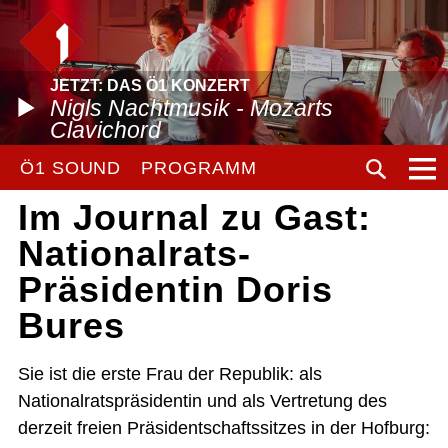
JETZT: DAS Ö1 KONZERT
Nigls Nachtmusik - Mozarts
Clavichord
Ö1 SOUND
PROGRAMM
Im Journal zu Gast:
Nationalrats-
Präsidentin Doris
Bures
Sie ist die erste Frau der Republik: als
Nationalratspräsidentin und als Vertretung des
derzeit freien Präsidentschaftssitzes in der Hofburg: