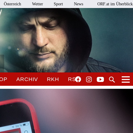
Österreich
Wetter
Sport
News
ORF.at im Überblick
OP
ARCHIV
RKH
RSO