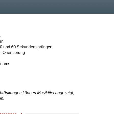
n
s
hen
n 10 und 60 Sekundensprüngen
n Orientierung
treams
chränkungen können Musiktitel angezeigt,
en.