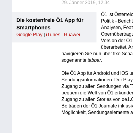
29. Jänner 2019, 12:34
Ö1 ist Österrei
Die kostenfreie Ö1 App für
Politik - Beric
Smartphones
Analysen, Feat
Opernübertragu
Google Play
|
iTunes
|
Huawei
Version der Ö1
überarbeitet. 
navigieren Sie nun über fixe Scha
sogenannte
tabbar
.
Die Ö1 App für Android und IOS u
Sendungsinformationen. Der Play
Zugang zu allen Sendungen via "7
bequem die Welt von Ö1 erkunden
Zugang zu allen Stories von oe1
Beiträgen der Ö1 Journale inklusi
Möglichkeit, Sendungselemente al