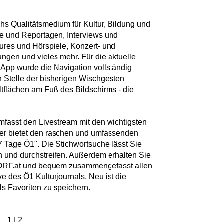
chs Qualitätsmedium für Kultur, Bildung und
hte und Reportagen, Interviews und
ures und Hörspiele, Konzert- und
ngen und vieles mehr. Für die aktuelle
 App wurde die Navigation vollständig
An Stelle der bisherigen Wischgesten
ltflächen am Fuß des Bildschirms - die
mfasst den Livestream mit den wichtigsten
er bietet den raschen und umfassenden
 Tage Ö1". Die Stichwortsuche lässt Sie
 und durchstreifen. Außerdem erhalten Sie
.ORF.at und bequem zusammengefasst allen
ve des Ö1 Kulturjournals. Neu ist die
s Favoriten zu speichern.
1
|
2