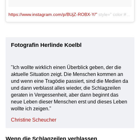
https://www.instagram.com/p/BUjZ-ROBX-Y/"
style=" color:#c9c8cd; font-family:Arial,sans-serif; font-size:14px; font-style:normal; font-weight:normal; line-height:17px; text-decoration:none;" target="_blank">Ein Beitrag geteilt von Radio Ö1 (@oe1) am
Fotografin Herlinde Koelbl
"Ich wollte wirklich einen Überblick geben, der die
aktuelle Situation zeigt. Die Menschen kommen an
und wenn eine Tragödie passiert, sind die Medien da
und dann verblasst alles wieder, die Schlagzeilen
geraten in Vergessenheit, aber dann beginnt das
neue Leben dieser Menschen erst und dieses Leben
wollte ich zeigen."
Christine Scheucher
Wenn die Schlagzeilen verblassen