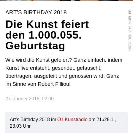
R
F
/
U
R
S
U
L
A
H
U
M
M
E
L
-
B
R
G
E
O
R
ART'S BIRTHDAY 2018
E
Die Kunst feiert
den 1.000.055.
Geburtstag
Wie wird die Kunst gefeiert? Ganz einfach, indem
Kunst live entsteht, gesendet, getauscht,
übertragen, ausgeteilt und genossen wird. Ganz
im Sinne von Robert Filliou!
27. Jänner 2018, 02:00
Art’s Birthday 2018 im
Ö1 Kunstradio
am 21./28.1.,
23.03 Uhr