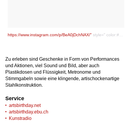
https://www.instagram.com/p/BeA0jDchNAX/"
style=" color:#c9c8cd; font-family:Arial,sans-serif; font-size:14px; font-style:normal; font-weight:normal; line-height:17px; text-decoration:none;" target="_blank">Ein Beitrag geteilt von Radio Ö1 (@oe1) am
Zu erleben sind Geschenke in Form von Performances
und Aktionen, viel Sound und Bild, aber auch
Plastikdosen und Flüssigkeit, Metronome und
Stimmgabeln sowie eine klingende, artischockenartige
Stahlkonstruktion.
Service
artsbirthday.net
artsbirthday.ebu.ch
Kunstradio