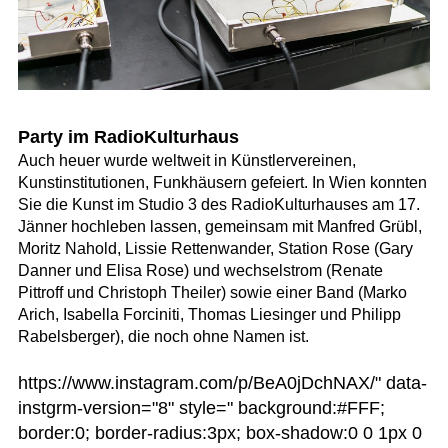
Party im RadioKulturhaus
Auch heuer wurde weltweit in Künstlervereinen,
Kunstinstitutionen, Funkhäusern gefeiert. In Wien konnten
Sie die Kunst im Studio 3 des RadioKulturhauses am 17.
Jänner hochleben lassen, gemeinsam mit Manfred Grübl,
Moritz Nahold, Lissie Rettenwander, Station Rose (Gary
Danner und Elisa Rose) und wechselstrom (Renate
Pittroff und Christoph Theiler) sowie einer Band (Marko
Arich, Isabella Forciniti, Thomas Liesinger und Philipp
Rabelsberger), die noch ohne Namen ist.
https://www.instagram.com/p/BeA0jDchNAX/" data-
instgrm-version="8" style=" background:#FFF;
border:0; border-radius:3px; box-shadow:0 0 1px 0