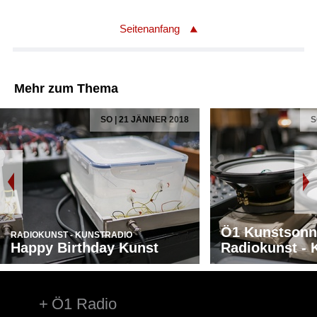
Seitenanfang
Mehr zum Thema
SO | 21 JÄNNER 2018
S
Ö1 Kunstsonn
RADIOKUNST - KUNSTRADIO
Happy Birthday Kunst
Radiokunst - 
Ö1 Radio