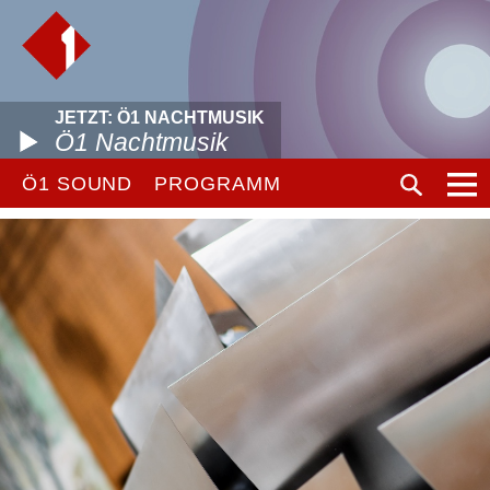
JETZT: Ö1 NACHTMUSIK
Ö1 Nachtmusik
Ö1 SOUND
PROGRAMM