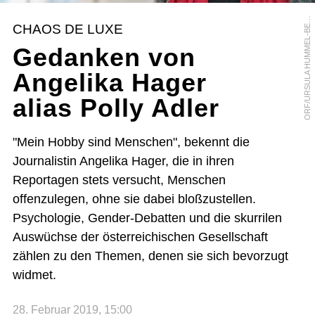
R
F
/
U
R
S
U
L
A
H
U
M
M
E
L
-
B
R
G
E
O
R
CHAOS DE LUXE
E
Gedanken von
Angelika Hager
alias Polly Adler
"Mein Hobby sind Menschen", bekennt die
Journalistin Angelika Hager, die in ihren
Reportagen stets versucht, Menschen
offenzulegen, ohne sie dabei bloßzustellen.
Psychologie, Gender-Debatten und die skurrilen
Auswüchse der österreichischen Gesellschaft
zählen zu den Themen, denen sie sich bevorzugt
widmet.
28. Februar 2019, 15:00