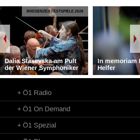
BREGENZER FESTSPIELE 2026
Dalia Stasevska am Pult
In memoriam 
der Wiener Symphoniker
Helfer
Ö1 Radio
Ö1 On Demand
Ö1 Spezial