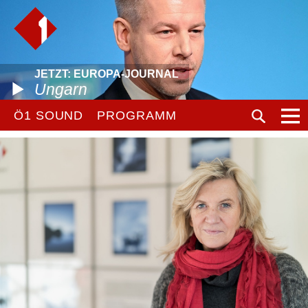
JETZT: EUROPA-JOURNAL
Ungarn
Ö1 SOUND
PROGRAMM