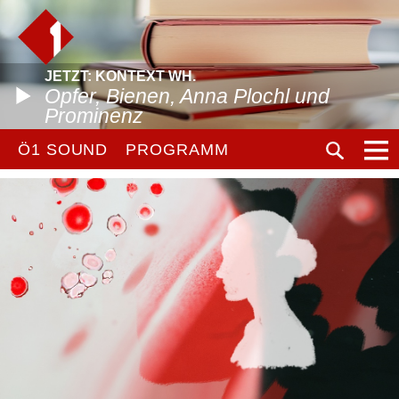
JETZT: KONTEXT WH.
Opfer, Bienen, Anna Plochl und
Prominenz
Ö1 SOUND
PROGRAMM