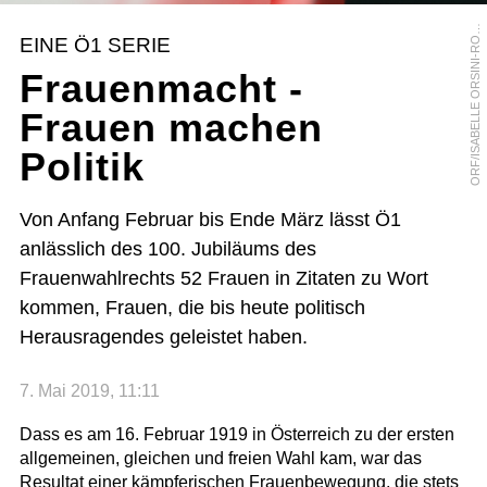
R
F
/
I
S
A
B
E
L
L
E
O
R
S
I
N
I
-
R
S
E
N
B
E
R
O
G
EINE Ö1 SERIE
O
Frauenmacht -
Frauen machen
Politik
Von Anfang Februar bis Ende März lässt Ö1
anlässlich des 100. Jubiläums des
Frauenwahlrechts 52 Frauen in Zitaten zu Wort
kommen, Frauen, die bis heute politisch
Herausragendes geleistet haben.
7. Mai 2019, 11:11
Dass es am 16. Februar 1919 in Österreich zu der ersten
allgemeinen, gleichen und freien Wahl kam, war das
Resultat einer kämpferischen Frauenbewegung, die stets