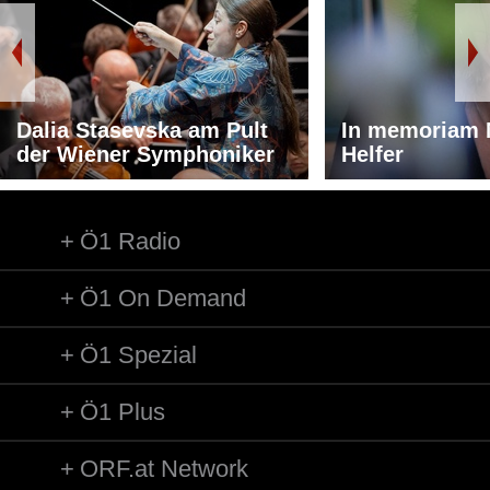
Dalia Stasevska am Pult
In memoriam 
der Wiener Symphoniker
Helfer
Ö1 Radio
Ö1 On Demand
Ö1 Spezial
Ö1 Plus
ORF.at Network