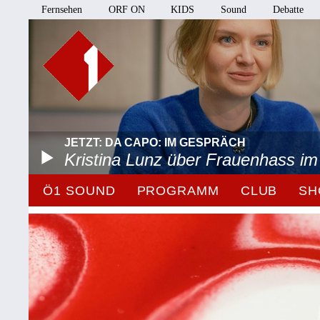
Fernsehen
ORF ON
KIDS
Sound
Debatte
JETZT: DA CAPO: IM GESPRÄCH
Kristina Lunz über Frauenhass im
Ö1 SOUND
PROGRAMM
CLUB
SH