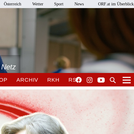
Österreich
Wetter
Sport
News
ORF.at im Überblick
 Netz
OP
ARCHIV
RKH
RSO