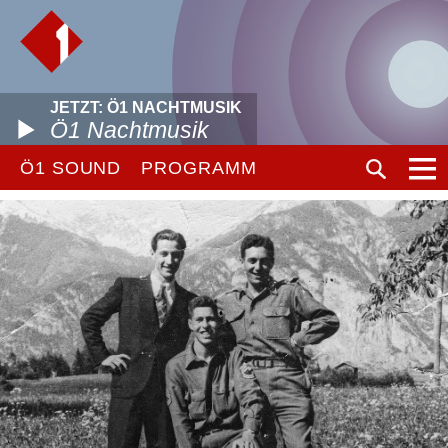
JETZT: Ö1 NACHTMUSIK
Ö1 Nachtmusik
Ö1 SOUND
PROGRAMM