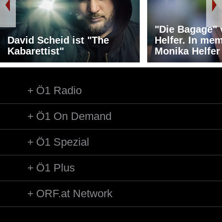
"Die Bagage"
David Scheid ist "The
Helfer. In me
Kabarettist"
Monika Helfer
Ö1 Radio
Ö1 On Demand
Ö1 Spezial
Ö1 Plus
ORF.at Network