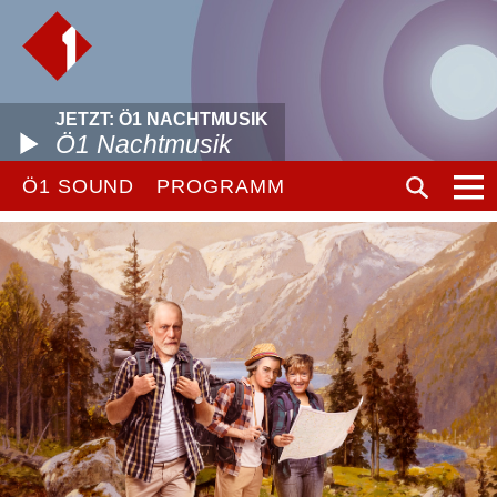
JETZT: Ö1 NACHTMUSIK
Ö1 Nachtmusik
Ö1 SOUND
PROGRAMM