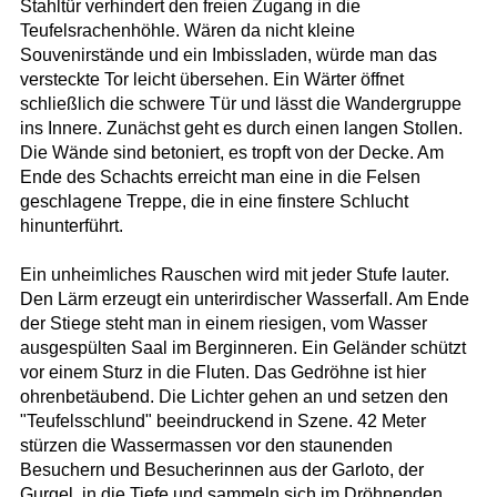
Stahltür verhindert den freien Zugang in die
Teufelsrachenhöhle. Wären da nicht kleine
Souvenirstände und ein Imbissladen, würde man das
versteckte Tor leicht übersehen. Ein Wärter öffnet
schließlich die schwere Tür und lässt die Wandergruppe
ins Innere. Zunächst geht es durch einen langen Stollen.
Die Wände sind betoniert, es tropft von der Decke. Am
Ende des Schachts erreicht man eine in die Felsen
geschlagene Treppe, die in eine finstere Schlucht
hinunterführt.
Ein unheimliches Rauschen wird mit jeder Stufe lauter.
Den Lärm erzeugt ein unterirdischer Wasserfall. Am Ende
der Stiege steht man in einem riesigen, vom Wasser
ausgespülten Saal im Berginneren. Ein Geländer schützt
vor einem Sturz in die Fluten. Das Gedröhne ist hier
ohrenbetäubend. Die Lichter gehen an und setzen den
"Teufelsschlund" beeindruckend in Szene. 42 Meter
stürzen die Wassermassen vor den staunenden
Besuchern und Besucherinnen aus der Garloto, der
Gurgel, in die Tiefe und sammeln sich im Dröhnenden