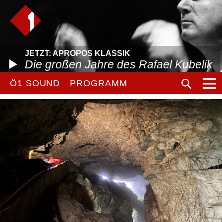
JETZT: APROPOS KLASSIK
Die großen Jahre des Rafael Kubelik
Ö1 SOUND
PROGRAMM