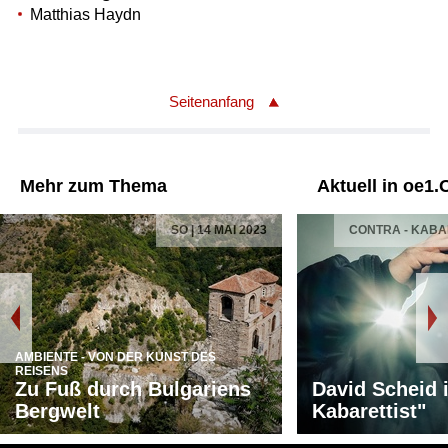
Matthias Haydn
Seitenanfang
Mehr zum Thema
Aktuell in oe1.
SO | 14 MAI 2023
CONTRA - KAB
AMBIENTE - VON DER KUNST DES
REISENS
Zu Fuß durch Bulgariens
David Scheid 
Bergwelt
Kabarettist"