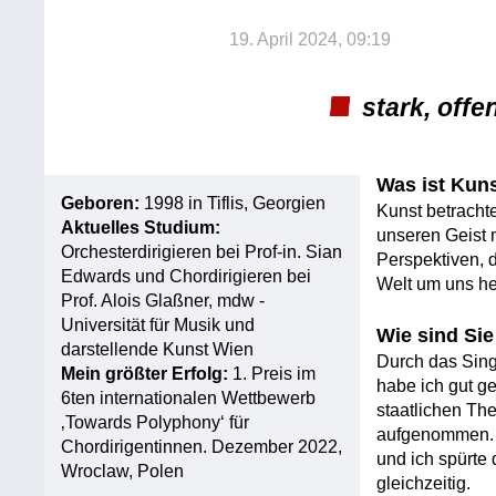
19. April 2024, 09:19
stark, off
Was ist Kun
Geboren:
1998 in Tiflis, Georgien
Kunst betrachte
Aktuelles Studium:
unseren Geist 
Orchesterdirigieren bei Prof-in. Sian
Perspektiven, d
Edwards und Chordirigieren bei
Welt um uns he
Prof. Alois Glaßner, mdw -
Universität für Musik und
Wie sind Si
darstellende Kunst Wien
Durch das Sing
Mein größter Erfolg:
1. Preis im
habe ich gut g
6ten internationalen Wettbewerb
staatlichen The
‚Towards Polyphony‘ für
aufgenommen. D
Chordirigentinnen. Dezember 2022,
und ich spürte
Wroclaw, Polen
gleichzeitig.