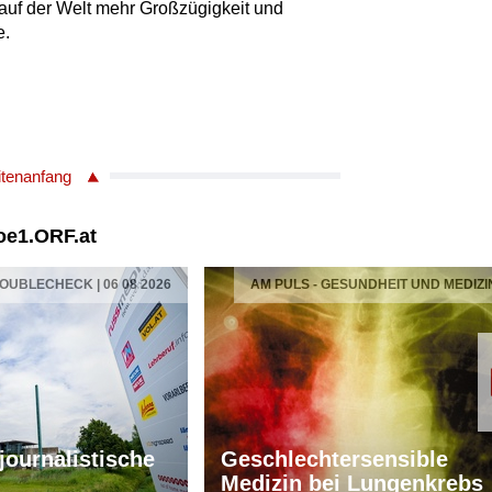
auf der Welt mehr Großzügigkeit und
e.
itenanfang
 oe1.ORF.at
OUBLECHECK | 06 08 2026
AM PULS - GESUNDHEIT UND MEDIZI
 journalistische
Geschlechtersensible
Medizin bei Lungenkrebs