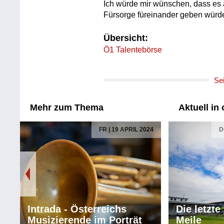
Ich würde mir wünschen, dass es 
Fürsorge füreinander geben würd
Übersicht:
Ö1 Talentebörse
Se
Mehr zum Thema
Aktuell in
FR | 19 APRIL 2024
D
Intrada - Österreichs
Die letzte
Musizierende im Porträt
Meile