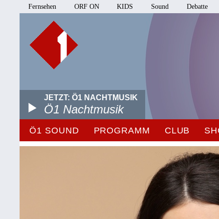
Fernsehen
ORF ON
KIDS
Sound
Debatte
JETZT: Ö1 NACHTMUSIK
Ö1 Nachtmusik
Ö1 SOUND
PROGRAMM
CLUB
SH