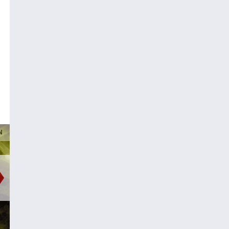
N
PUNKT EINS
Bäume schreiben
Weltgeschichte