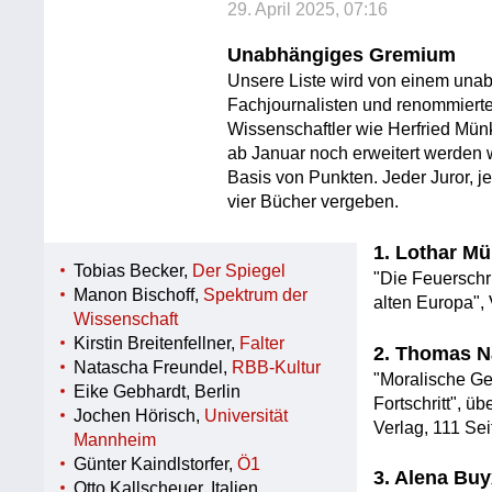
29. April 2025, 07:16
Unabhängiges Gremium
Unsere Liste wird von einem una
Fachjournalisten und renommierte
Wissenschaftler wie Herfried Mü
ab Januar noch erweitert werden w
Basis von Punkten. Jeder Juror, je
vier Bücher vergeben.
1. Lothar Mü
Tobias Becker,
Der Spiegel
"Die Feuersch
Manon Bischoff,
Spektrum der
alten Europa",
Wissenschaft
Kirstin Breitenfellner,
Falter
2. Thomas N
Natascha Freundel,
RBB-Kultur
"Moralische Gef
Eike Gebhardt, Berlin
Fortschritt", 
Jochen Hörisch,
Universität
Verlag, 111 Sei
Mannheim
Günter Kaindlstorfer,
Ö1
3. Alena Bu
Otto Kallscheuer, Italien