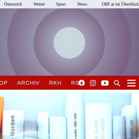
Österreich
Wetter
Sport
News
ORF.at im Überblick
OP
ARCHIV
RKH
RSO