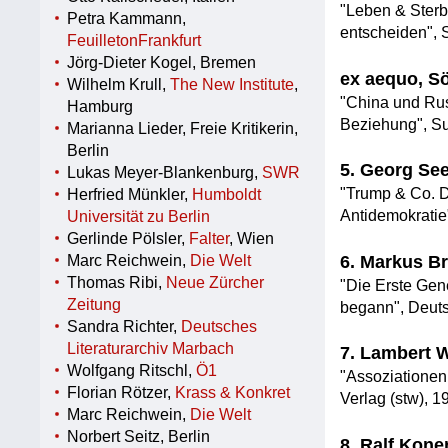
"Leben & Sterb
Petra Kammann,
entscheiden", S
FeuilletonFrankfurt
Jörg-Dieter Kogel, Bremen
ex aequo, S
Wilhelm Krull,
The New Institute
,
"China und Rus
Hamburg
Beziehung", Su
Marianna Lieder, Freie Kritikerin,
Berlin
5. Georg Se
Lukas Meyer-Blankenburg,
SWR
"Trump & Co. D
Herfried Münkler,
Humboldt
Antidemokratie"
Universität zu Berlin
Gerlinde Pölsler,
Falter
, Wien
6. Markus 
Marc Reichwein,
Die Welt
Thomas Ribi,
Neue Zürcher
"Die Erste Gen
Zeitung
begann", Deuts
Sandra Richter,
Deutsches
Literaturarchiv Marbach
7. Lambert 
Wolfgang Ritschl,
Ö1
"Assoziationen.
Florian Rötzer,
Krass & Konkret
Verlag (stw), 1
Marc Reichwein,
Die Welt
Norbert Seitz, Berlin
8. Ralf Kon