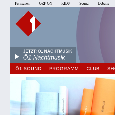
Fernsehen
ORF ON
KIDS
Sound
Debatte
JETZT: Ö1 NACHTMUSIK
Ö1 Nachtmusik
Ö1 SOUND
PROGRAMM
CLUB
SH