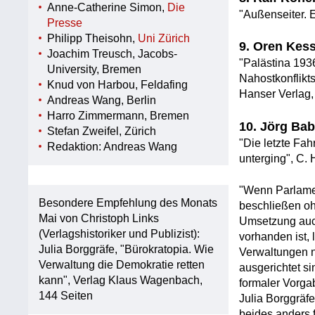
Anne-Catherine Simon,
Die
"Außenseiter. E
Presse
Philipp Theisohn,
Uni Zürich
9. Oren Kess
Joachim Treusch, Jacobs-
"Palästina 193
University, Bremen
Nahostkonflikts
Knud von Harbou, Feldafing
Hanser Verlag,
Andreas Wang, Berlin
Harro Zimmermann, Bremen
10. Jörg Ba
Stefan Zweifel, Zürich
"Die letzte Fah
Redaktion: Andreas Wang
unterging", C. 
"Wenn Parlame
Besondere Empfehlung des Monats
beschließen oh
Mai von Christoph Links
Umsetzung auc
(Verlagshistoriker und Publizist):
vorhanden ist,
Julia Borggräfe, "Bürokratopia. Wie
Verwaltungen n
Verwaltung die Demokratie retten
ausgerichtet s
kann", Verlag Klaus Wagenbach,
formaler Vorga
144 Seiten
Julia Borggräfe
beides anders 