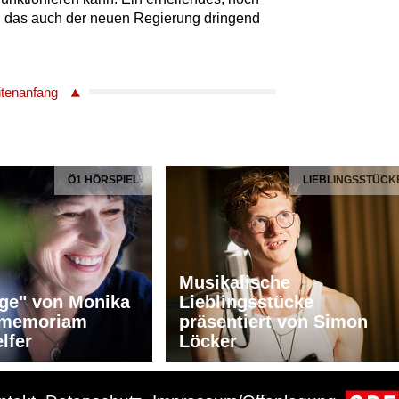
, das auch der neuen Regierung dringend
itenanfang
Ö1 HÖRSPIEL
LIEBLINGSSTÜCK
Musikalische
ge" von Monika
Lieblingsstücke
n memoriam
präsentiert von Simon
lfer
Löcker