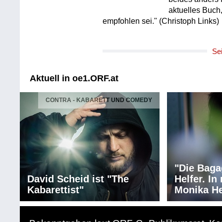
aktuelles Buch
empfohlen sei." (Christoph Links)
Se
Aktuell in oe1.ORF.at
CONTRA - KABARETT UND COMEDY
"Die Baga
David Scheid ist "The
Helfer. I
Kabarettist"
Monika He