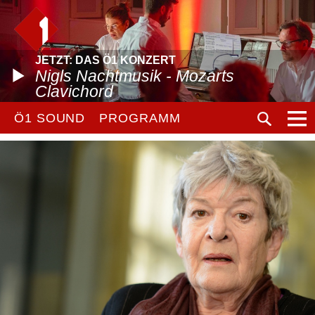
JETZT: DAS Ö1 KONZERT
Nigls Nachtmusik - Mozarts
Clavichord
Ö1 SOUND
PROGRAMM