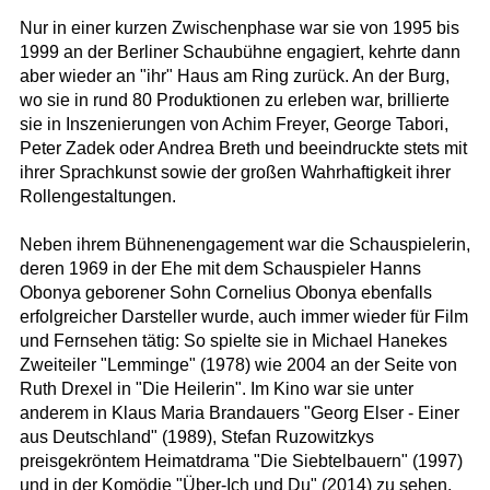
Nur in einer kurzen Zwischenphase war sie von 1995 bis
1999 an der Berliner Schaubühne engagiert, kehrte dann
aber wieder an "ihr" Haus am Ring zurück. An der Burg,
wo sie in rund 80 Produktionen zu erleben war, brillierte
sie in Inszenierungen von Achim Freyer, George Tabori,
Peter Zadek oder Andrea Breth und beeindruckte stets mit
ihrer Sprachkunst sowie der großen Wahrhaftigkeit ihrer
Rollengestaltungen.
Neben ihrem Bühnenengagement war die Schauspielerin,
deren 1969 in der Ehe mit dem Schauspieler Hanns
Obonya geborener Sohn Cornelius Obonya ebenfalls
erfolgreicher Darsteller wurde, auch immer wieder für Film
und Fernsehen tätig: So spielte sie in Michael Hanekes
Zweiteiler "Lemminge" (1978) wie 2004 an der Seite von
Ruth Drexel in "Die Heilerin". Im Kino war sie unter
anderem in Klaus Maria Brandauers "Georg Elser - Einer
aus Deutschland" (1989), Stefan Ruzowitzkys
preisgekröntem Heimatdrama "Die Siebtelbauern" (1997)
und in der Komödie "Über-Ich und Du" (2014) zu sehen.