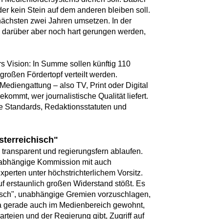
er kein Stein auf dem anderen bleiben soll.
nächsten zwei Jahren umsetzen. In der
 darüber aber noch hart gerungen werden,
 Vision: In Summe sollen künftig 110
großen Fördertopf verteilt werden.
Mediengattung – also TV, Print oder Digital
ekommt, wer journalistische Qualität liefert.
che Standards, Redaktionsstatuten und
.
terreichisch"
 transparent und regierungsfern ablaufen.
unabhängige Kommission mit auch
xperten unter höchstrichterlichem Vorsitz.
uf erstaunlich großen Widerstand stößt. Es
hisch", unabhängige Gremien vorzuschlagen,
 ja gerade auch im Medienbereich gewohnt,
teien und der Regierung gibt, Zugriff auf