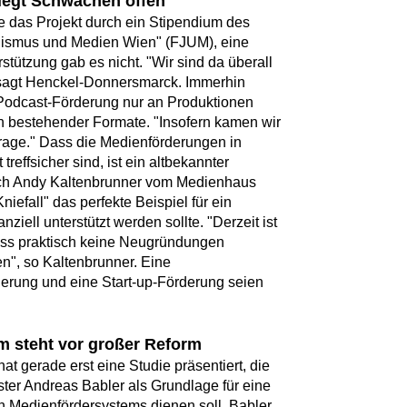
 legt Schwächen offen
e das Projekt durch ein Stipendium des
lismus und Medien Wien" (FJUM), eine
rstützung gab es nicht. "Wir sind da überall
 sagt Henckel-Donnersmarck. Immerhin
e Podcast-Förderung nur an Produktionen
 bestehender Formate. "Insofern kamen wir
 Frage." Dass die Medienförderungen in
 treffsicher sind, ist ein altbekannter
uch Andy Kaltenbrunner vom Medienhaus
niefall" das perfekte Beispiel für ein
anziell unterstützt werden sollte. "Derzeit ist
dass praktisch keine Neugründungen
en", so Kaltenbrunner. Eine
derung und eine Start-up-Förderung seien
m steht vor großer Reform
at gerade erst eine Studie präsentiert, die
ster Andreas Babler als Grundlage für eine
Medienfördersystems dienen soll. Babler