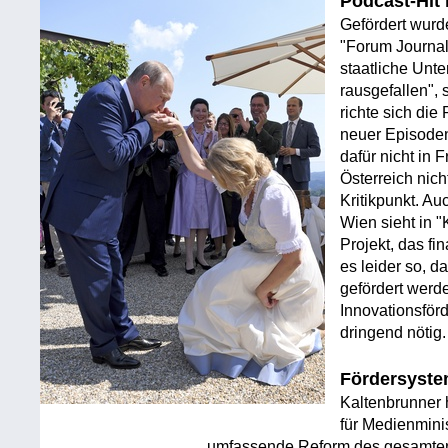
Podcast-Hit
Gefördert wurd
"Forum Journa
staatliche Unte
rausgefallen",
richte sich di
neuer Episoden
dafür nicht in
Österreich nicht
Kritikpunkt. A
Wien sieht in "K
Projekt, das fin
es leider so, 
gefördert werd
Innovationsför
dringend nötig.
Fördersyste
Kaltenbrunner h
für Medienmini
umfassende Reform des gesamten 