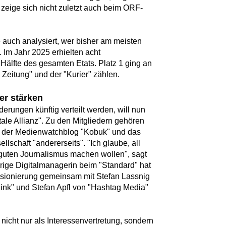
zeige sich nicht zuletzt auch beim ORF-
e auch analysiert, wer bisher am meisten
. Im Jahr 2025 erhielten acht
älfte des gesamten Etats. Platz 1 ging an
 Zeitung" und der "Kurier" zählen.
der stärken
derungen künftig verteilt werden, will nun
tale Allianz". Zu den Mitgliedern gehören
", der Medienwatchblog "Kobuk" und das
lschaft "andererseits". "Ich glaube, all
 guten Journalismus machen wollen", sagt
ährige Digitalmanagerin beim "Standard" hat
ensionierung gemeinsam mit Stefan Lassnig
ink" und Stefan Apfl von "Hashtag Media"
m nicht nur als Interessenvertretung, sondern