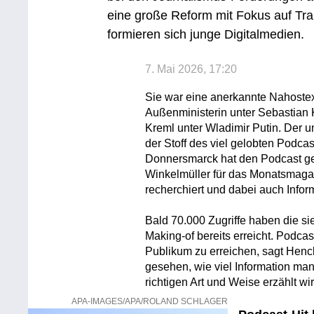
eine große Reform mit Fokus auf Tran
formieren sich junge Digitalmedien.
7. Mai 2026, 17:20
Sie war eine anerkannte Nahostex
Außenministerin unter Sebastian
Kreml unter Wladimir Putin. Der 
der Stoff des viel gelobten Podcas
Donnersmarck hat den Podcast g
Winkelmüller für das Monatsmagaz
recherchiert und dabei auch Info
Bald 70.000 Zugriffe haben die si
Making-of bereits erreicht. Podcast
Publikum zu erreichen, sagt Henc
gesehen, wie viel Information man
richtigen Art und Weise erzählt wir
APA-IMAGES/APA/ROLAND SCHLAGER