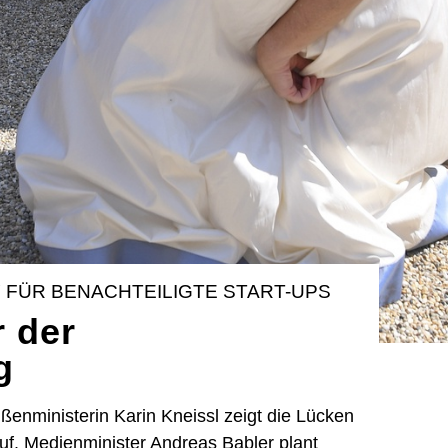
BY FÜR BENACHTEILIGTE START-UPS
r der
g
ßenministerin Karin Kneissl zeigt die Lücken
f. Medienminister Andreas Babler plant