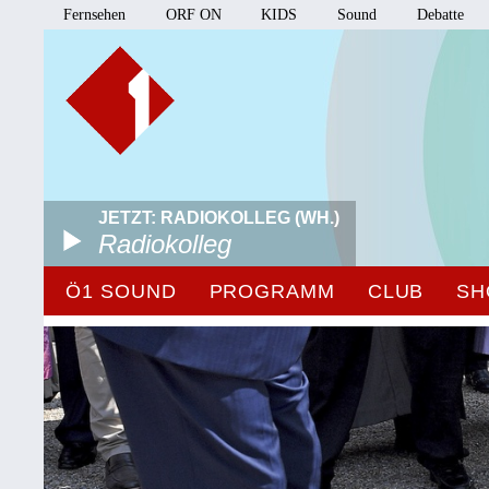
Fernsehen
ORF ON
KIDS
Sound
Debatte
JETZT: RADIOKOLLEG (WH.)
Radiokolleg
Ö1 SOUND
PROGRAMM
CLUB
SH