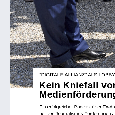
"DIGITALE ALLIANZ" ALS LOB
Kein Kniefall vo
Medienförderun
Ein erfolgreicher Podcast über Ex-Au
bei den Journalismus-Förderungen au