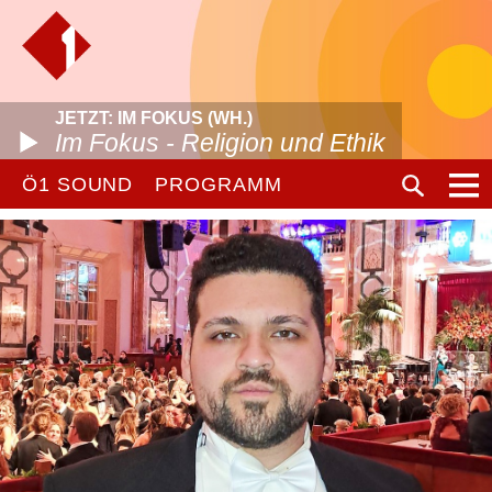
JETZT: IM FOKUS (WH.)
Im Fokus - Religion und Ethik
Ö1 SOUND
PROGRAMM