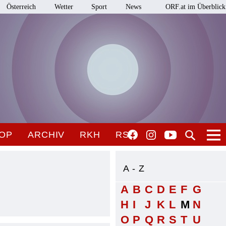
Österreich
Wetter
Sport
News
ORF.at im Überblick
OP
ARCHIV
RKH
RSO
A - Z
A
B
C
D
E
F
G
H
I
J
K
L
M
N
O
P
Q
R
S
T
U