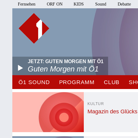
Fernsehen
ORF ON
KIDS
Sound
Debatte
JETZT: GUTEN MORGEN MIT Ö1
Guten Morgen mit Ö1
Ö1 SOUND
PROGRAMM
CLUB
SH
KULTUR
Magazin des Glücks