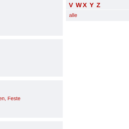
V
W
X
Y
Z
alle
en, Feste