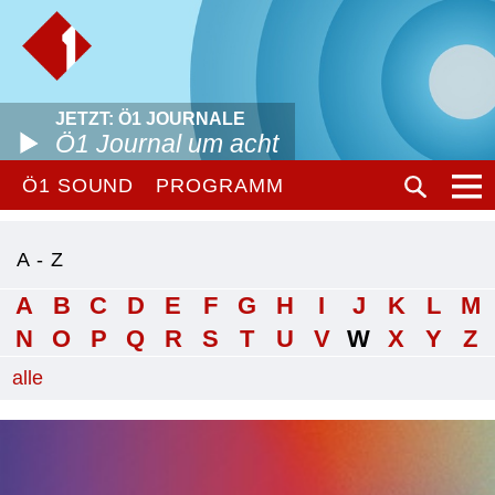
JETZT: Ö1 JOURNALE
Ö1 Journal um acht
Ö1 SOUND
PROGRAMM
A - Z
A
B
C
D
E
F
G
H
I
J
K
L
M
N
O
P
Q
R
S
T
U
V
W
X
Y
Z
alle