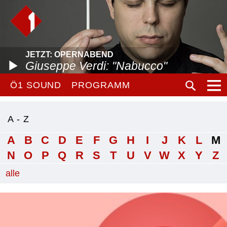
JETZT: OPERNABEND
Giuseppe Verdi: "Nabucco"
Ö1 SOUND
PROGRAMM
A - Z
A
B
C
D
E
F
G
H
I
J
K
L
M
N
O
P
Q
R
S
T
U
V
W
X
Y
Z
alle