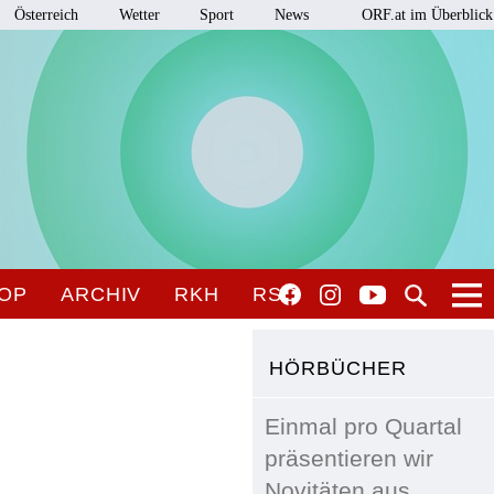
Österreich
Wetter
Sport
News
ORF.at im Überblick
OP
ARCHIV
RKH
RSO
HÖRBÜCHER
Einmal pro Quartal
präsentieren wir
Novitäten aus