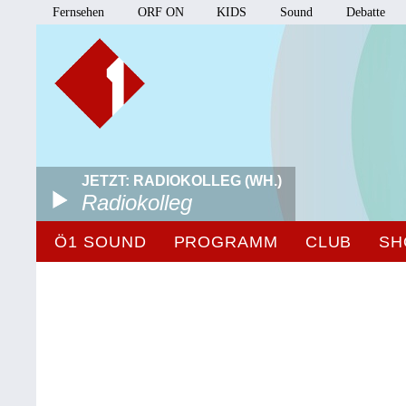
Fernsehen
ORF ON
KIDS
Sound
Debatte
JETZT: RADIOKOLLEG (WH.)
Radiokolleg
Ö1 SOUND
PROGRAMM
CLUB
SH