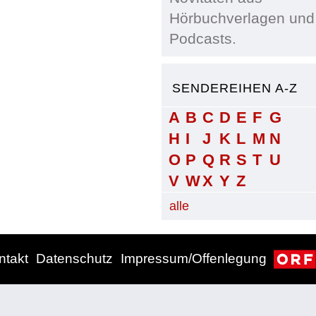
Hörbuchverlagen und
Podcasts.
SENDEREIHEN A-Z
A
B
C
D
E
F
G
H
I
J
K
L
M
N
O
P
Q
R
S
T
U
V
W
X
Y
Z
alle
ntakt
Datenschutz
Impressum/Offenlegung