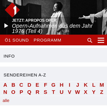
JETZT: APROPOS OPER
Opern-Aufnahmen aus dem Jahr
1976 (Teil 4)
Ö1 SOUND
PROGRAMM
INFO
SENDEREIHEN A-Z
A
B
C
D
E
F
G
H
I
J
K
L
M
N
O
P
Q
R
S
T
U
V
W
X
Y
Z
alle