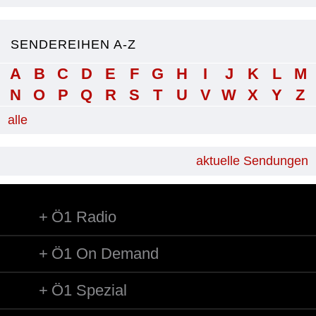
SENDEREIHEN A-Z
A
B
C
D
E
F
G
H
I
J
K
L
M
N
O
P
Q
R
S
T
U
V
W
X
Y
Z
alle
aktuelle Sendungen
Ö1 Radio
Ö1 On Demand
Ö1 Spezial