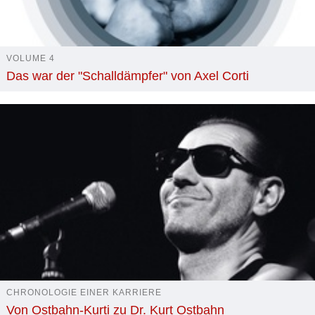
VOLUME 4
Das war der "Schalldämpfer" von Axel Corti
CHRONOLOGIE EINER KARRIERE
Von Ostbahn-Kurti zu Dr. Kurt Ostbahn