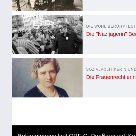
DIE WOHL BERÜHMTEST
Die "Nazijägerin" Be
SOZIALPOLITIKERIN U
Die Frauenrechtlerin
Bekanntgaben laut ORF-G
Publikumsrat
Ko