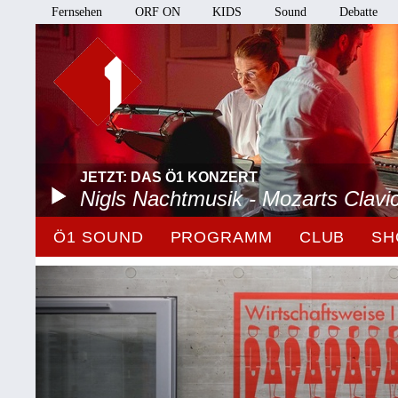
Fernsehen
ORF ON
KIDS
Sound
Debatte
JETZT: DAS Ö1 KONZERT
Nigls Nachtmusik - Mozarts Clavi
Ö1 SOUND
PROGRAMM
CLUB
SH