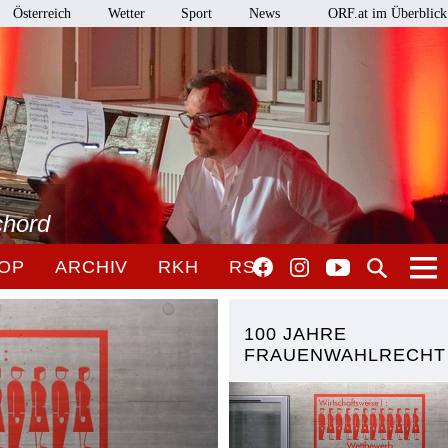
Österreich
Wetter
Sport
News
ORF.at im Überblick
chord
OP
ARCHIV
RKH
RSO
100 JAHRE
FRAUENWAHLRECHT