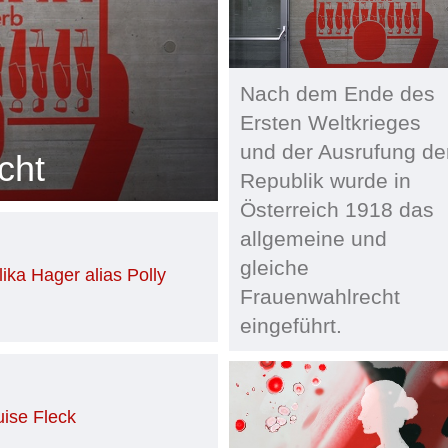
Nach dem Ende des
Ersten Weltkrieges
und der Ausrufung de
cht
Republik wurde in
Österreich 1918 das
allgemeine und
gleiche
ka Hager alias Polly
Frauenwahlrecht
eingeführt.
uise Fleck