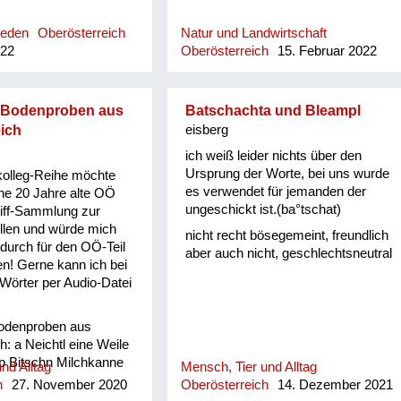
Reden
Oberösterreich
Natur und Landwirtschaft
022
Oberösterreich
15. Februar 2022
 Bodenproben aus
Batschachta und Bleampl
ich
eisberg
ich weiß leider nichts über den
Ursprung der Worte, bei uns wurde
kolleg-Reihe möchte
es verwendet für jemanden der
ne 20 Jahre alte OÖ
ungeschickt ist.(ba°tschat)
iff-Sammlung zur
llen und würde mich
nicht recht bösegemeint, freundlich
adurch für den OÖ-Teil
aber auch nicht, geschlechtsneutral
en! Gerne kann ich bei
 Wörter per Audio-Datei
odenproben aus
h: a Neichtl eine Weile
p Bitschn Milchkanne
nd Alltag
Mensch, Tier und Alltag
 vor sich her schimpfen/
h
27. November 2020
Oberösterreich
14. Dezember 2021
l Klumpen damisch