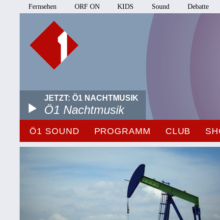
Fernsehen
ORF ON
KIDS
Sound
Debatte
JETZT: Ö1 NACHTMUSIK
Ö1 Nachtmusik
Ö1 SOUND
PROGRAMM
CLUB
SH