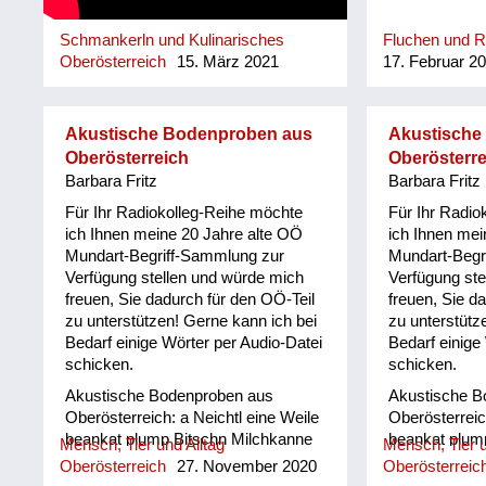
Schmankerln und Kulinarisches
Fluchen und 
Oberösterreich
15. März 2021
17. Februar 2
Akustische Bodenproben aus
Akustische
Oberösterreich
Oberösterre
Barbara Fritz
Barbara Fritz
Für Ihr Radiokolleg-Reihe möchte
Für Ihr Radio
ich Ihnen meine 20 Jahre alte OÖ
ich Ihnen mei
Mundart-Begriff-Sammlung zur
Mundart-Begr
Verfügung stellen und würde mich
Verfügung ste
freuen, Sie dadurch für den OÖ-Teil
freuen, Sie d
zu unterstützen! Gerne kann ich bei
zu unterstütz
Bedarf einige Wörter per Audio-Datei
Bedarf einige
schicken.
schicken.
Akustische Bodenproben aus
Akustische B
Oberösterreich: a Neichtl eine Weile
Oberösterreic
beankat plump Bitschn Milchkanne
beankat plum
Mensch, Tier und Alltag
Mensch, Tier u
böfeln/ böfön vor sich her schimpfen/
böfeln/ böfön
Oberösterreich
27. November 2020
Oberösterreic
fluchen Bowal Klumpen damisch
fluchen Bowa