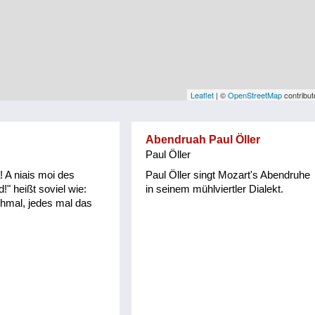
Leaflet
| ©
OpenStreetMap
contribut
Abendruah Paul Öller
Paul Öller
! A niais moi des
Paul Öller singt Mozart's Abendruhe
!" heißt soviel wie:
in seinem mühlviertler Dialekt.
chmal, jedes mal das