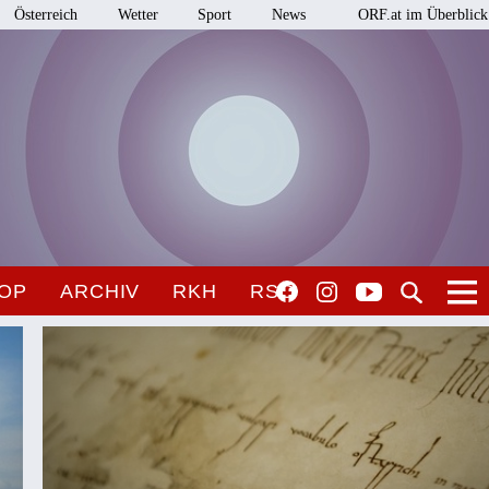
Österreich
Wetter
Sport
News
ORF.at im Überblick
OP
ARCHIV
RKH
RSO