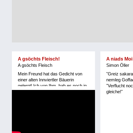
Tirol
Alltag
Vorarlberg
Schmankerln
und
Wien
Kulinarisches
A gsöchts Fleisch!
A niads Moi
A gsöchts Fleisch
Simon Öller
Mein Freund hat das Gedicht von
"Greiz sakara
einer alten Innviertler Bäuerin
nemleg Goffad
gelernt! Ich von Ihm, hab es noch in
"Verflucht no
keinem Mundartbuch entdeckt!
gleiche!"
Vielleicht wirklich mündlich
überliefert! Granatz erinnert an die
Grenze Innviertel/ Hausruckviertel,
als das Innviertel noch zu Bayern
gehörte!