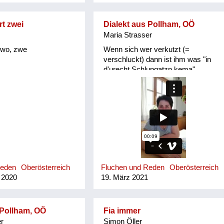
i + zubi/ zuwi von
dem weg/ zu etwas/
t zwei
Dialekt aus Pollham, OÖ
Degal/ Tatsal kleines
Maria Strasser
/ derrisch taub/
wenn einem „die Muffn
zwo, zwe
Wenn sich wer verkutzt (=
or etwas haben/ sich
verschluckt) dann ist ihm was "in
chten drawig/ trawig
d'urecht Schlungatzn kema"
g eiwändi nach Innen
innlich feigln/ hunzn
funktioniert nicht gach
 Gelat mit Sträuchern
h gfeanzt hinterhältig/
n/ gnean jammern
kinn gogatzn
iawig nett/ süß Granda
awutisch agressiv/
Reden
Oberösterreich
Fluchen und Reden
Oberösterreich
 Erhöhung im Innenhof
 2020
19. März 2021
ofes, meistens mit
 gschamig schüchtern
 hawan mit großem
 heiln Unkraut jäten
 Pollham, OÖ
Fia immer
nahe an ...
r
Simon Öller