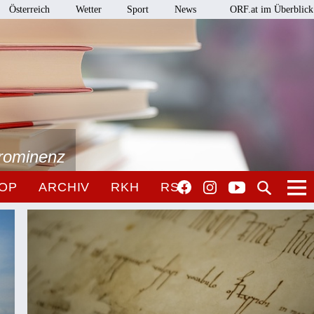
Österreich
Wetter
Sport
News
ORF.at im Überblick
Prominenz
OP
ARCHIV
RKH
RSO