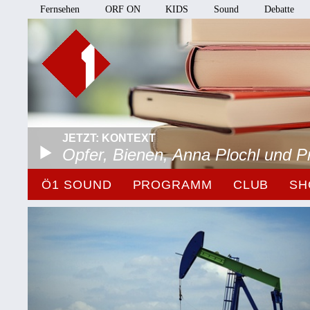
Fernsehen
ORF ON
KIDS
Sound
Debatte
JETZT: KONTEXT
Opfer, Bienen, Anna Plochl und 
Ö1 SOUND
PROGRAMM
CLUB
SH