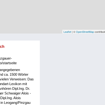
Leaflet
| ©
OpenStreetMap
contribut
sch
nzgauer-
o/startseite
 angegebenen
d ca. 1500 Wörter
 vielen Verweisen: Das
ndart-Lexikon mit
hören Dipl.Ing. Dr.
er Schwaiger Alois -
 Dipl.Ing. Alois
 in Leogang/Pinzgau