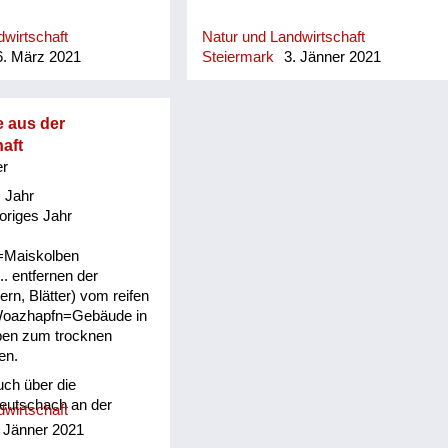
wirtschaft
Natur und Landwirtschaft
. März 2021
Steiermark
3. Jänner 2021
e aus der
aft
er
 Jahr
origes Jahr
=Maiskolben
. entfernen der
rn, Blätter) vom reifen
Woazhapfn=Gebäude in
en zum trocknen
en.
uch über die
Leutschach an der
wirtschaft
ei Karl Oswald
 Jänner 2021
rerland.at/die-buecher/