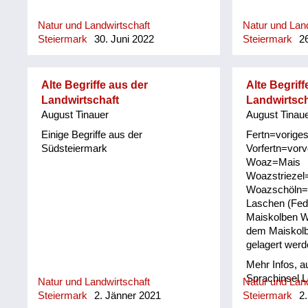
Natur und Landwirtschaft
Natur und Land
Steiermark
30. Juni 2022
Steiermark
26
Alte Begriffe aus der
Alte Begriff
Landwirtschaft
Landwirtsch
August Tinauer
August Tinau
Einige Begriffe aus der
Fertn=voriges
Südsteiermark
Vorfertn=vorv
Woaz=Mais
Woazstriezel
Woazschöln=.
Laschen (Fede
Maiskolben 
dem Maiskolb
gelagert werd
Mehr Infos, a
Sprachinsel 
Natur und Landwirtschaft
Natur und Land
Weinstraße b
Steiermark
2. Jänner 2021
Steiermark
2.
http://derstei