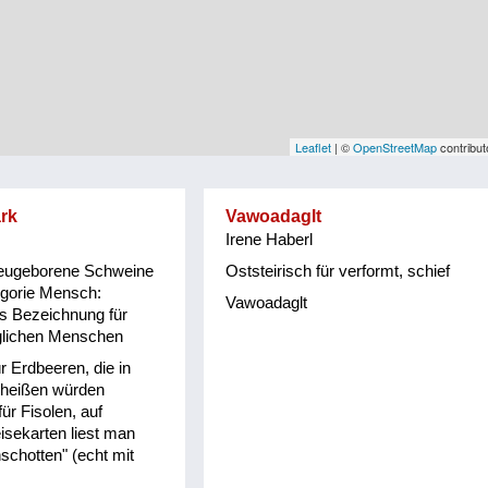
Leaflet
| ©
OpenStreetMap
contribut
rk
Vawoadaglt
Irene Haberl
 neugeborene Schweine
Oststeirisch für verformt, schief
egorie Mensch:
Vawoadaglt
s Bezeichnung für
glichen Menschen
ür Erdbeeren, die in
heißen würden
ür Fisolen, auf
sekarten liest man
chotten" (echt mit