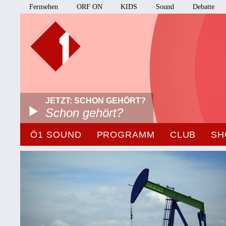
Fernsehen
ORF ON
KIDS
Sound
Debatte
JETZT: SCHON GEHÖRT?
Schon gehört?
Ö1 SOUND
PROGRAMM
CLUB
SH