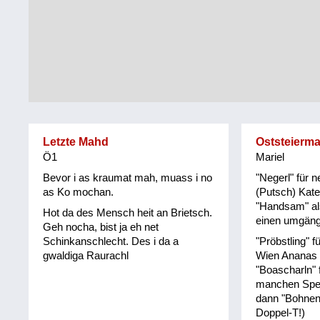
Tirol
Alltag
Vorarlberg
Schmankerln
und
Wien
Kulinarisches
Letzte Mahd
Oststeierma
Ö1
Mariel
Bevor i as kraumat mah, muass i no
"Negerl" für
as Ko mochan.
(Putsch) Kat
"Handsam" al
Hot da des Mensch heit an Brietsch.
einen umgän
Geh nocha, bist ja eh net
Schinkanschlecht. Des i da a
"Pröbstling" f
gwaldiga Raurachl
Wien Ananas 
"Boascharln" f
manchen Spei
dann "Bohnens
Doppel-T!)