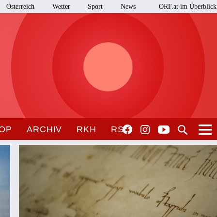
Österreich
Wetter
Sport
News
ORF.at im Überblick
OP
ARCHIV
RKH
RSO