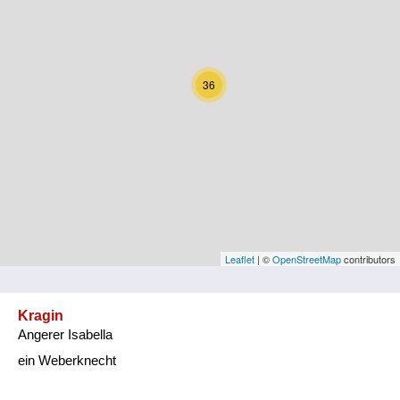
Kärnten
Niederösterreich
36
Oberösterreich
Salzburg
Steiermark
Tirol
Vorarlberg
Leaflet
| ©
OpenStreetMap
contributors
Wien
Kragin
Angerer Isabella
Kategorie
ein Weberknecht
Natur und Landwirtschaft