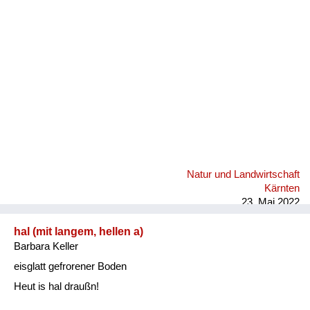
Fluchen und Reden
Mensch, Tier und Alltag
Schmankerln und
Kulinarisches
Natur und Landwirtschaft
Kärnten
23. Mai 2022
hal (mit langem, hellen a)
Barbara Keller
eisglatt gefrorener Boden
Heut is hal draußn!