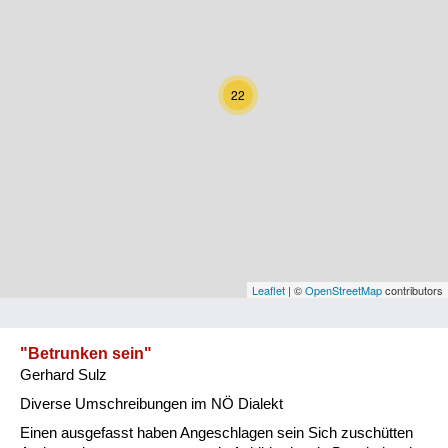
Kärnten
Niederösterreich
22
Oberösterreich
Salzburg
Steiermark
Tirol
Vorarlberg
Leaflet
| ©
OpenStreetMap
contributors
Wien
"Betrunken sein"
Gerhard Sulz
Kategorie
Diverse Umschreibungen im NÖ Dialekt
Natur und Landwirtschaft
Einen ausgefasst haben Angeschlagen sein Sich zuschütten