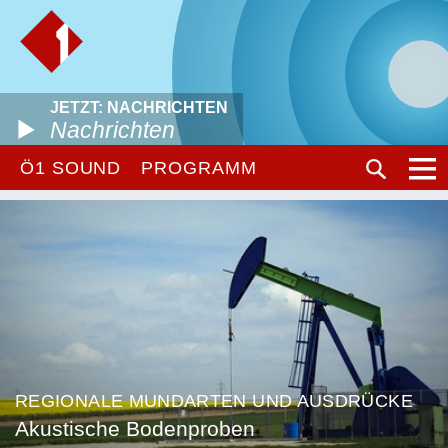
JETZT: NACHRICHTEN
Nachrichten
Ö1 SOUND
PROGRAMM
REGIONALE MUNDARTEN UND AUSDRÜCKE
Akustische Bodenproben