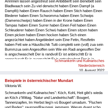
Anrinnen lassen angestreut sein Anbibberlt sein Benebelt sein
Fluchen und Reden
Bladlwaach sein Zu viel derwischt haben Einen Dampf (a
Dampfö) haben Einen Rausch haben Einen Stich haben Einen
Mensch, Tier und Alltag
Blederer haben Einen Schwomma haben Einen Schwips
(Damenschwips) haben Einen in der Krone haben Einen
Schmankerln und
Tampas haben Einen Surrer haben Einen Feil haben Einen
Kulinarisches
Schleuderer haben Einen Schwü haben Einen sitzen haben
Einen picken haben Einen hocken haben Sich einen
angezüchtet haben Angebledert sein Eine Fettn, Restfettn
haben Fett wie a Häusltschik Tutti completti sein (voll) zua sein
Bummzua sein Angesoffen sein Wie ein Radi angesoffen Der
is angschwaschelt Der is randvoll Er ist anbirschtlt Er is
angesäuselt Er is zuagschütt Er is ontschechert Der is ja
Schmankerln und Kulinarisches
schon gaunz steif Der is steif (steifer Blick) Fett wie ein
Niederösterreich
Radierer Blunzenfett sein Angefüllt sein abgefüllt sein
10. August 2022
angekübelt sein Angestochen sein versumpft...
Beispiele in österreichischer Mundart
Viktoria W.
Schmankerln und Kulinarisches": Köch, Kohl, Heit gibt's wieda
an Köch z'Mittag. "Natur und Landwirtschaft": Bougerl,
Tannenzapfen, Im Herbst lieg’n vü Bougerl umadum. "Fluchen
und Reden": raunzen/Rauzerei, jammern, Warum duast scho