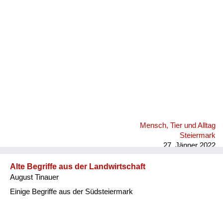
Fluchen und Reden
Mensch, Tier und Alltag
Schmankerln und
Kulinarisches
Mensch, Tier und Alltag
Steiermark
27. Jänner 2022
Alte Begriffe aus der Landwirtschaft
August Tinauer
Einige Begriffe aus der Südsteiermark