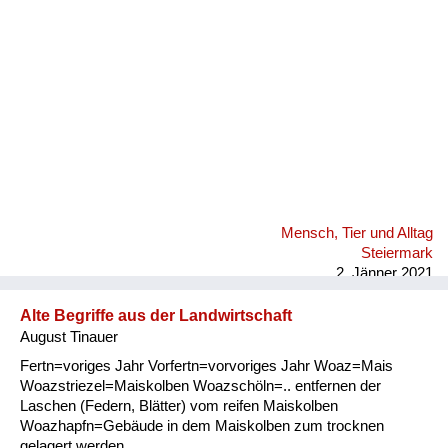
Mensch, Tier und Alltag
Steiermark
2. Jänner 2021
Alte Begriffe aus der Landwirtschaft
August Tinauer
Fertn=voriges Jahr Vorfertn=vorvoriges Jahr Woaz=Mais
Woazstriezel=Maiskolben Woazschöln=.. entfernen der
Laschen (Federn, Blätter) vom reifen Maiskolben
Woazhapfn=Gebäude in dem Maiskolben zum trocknen
gelagert werden.