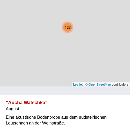
Kärnten
Niederösterreich
123
Oberösterreich
Salzburg
Steiermark
Tirol
Vorarlberg
Leaflet
| ©
OpenStreetMap
contributors
Wien
"Aucha Watschka"
August
Kategorie
Eine akustische Bodenprobe aus dem südsteirischen
Natur und Landwirtschaft
Leutschach an der Weinstraße.