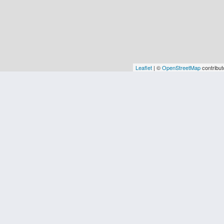
Leaflet
| ©
OpenStreetMap
contribut