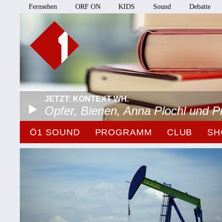
Fernsehen
ORF ON
KIDS
Sound
Debatte
JETZT: KONTEXT WH.
Opfer, Bienen, Anna Plochl und 
Ö1 SOUND
PROGRAMM
CLUB
SH