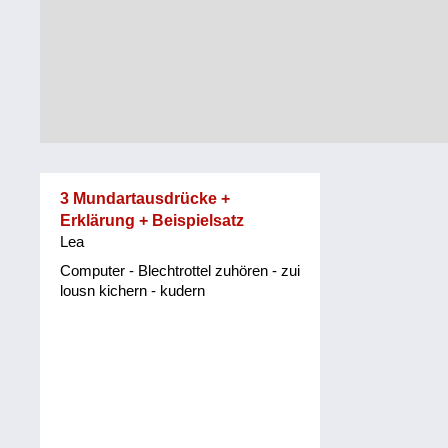
Tirol
Alltag
Vorarlberg
Schmankerln
und
Wien
Kulinarisches
3 Mundartausdrücke +
Erklärung + Beispielsatz
Lea
Computer - Blechtrottel zuhören - zui
lousn kichern - kudern