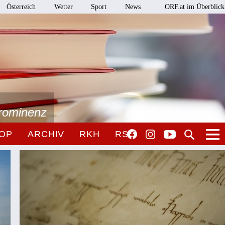
Österreich
Wetter
Sport
News
ORF.at im Überblick
Prominenz
OP
ARCHIV
RKH
RSO