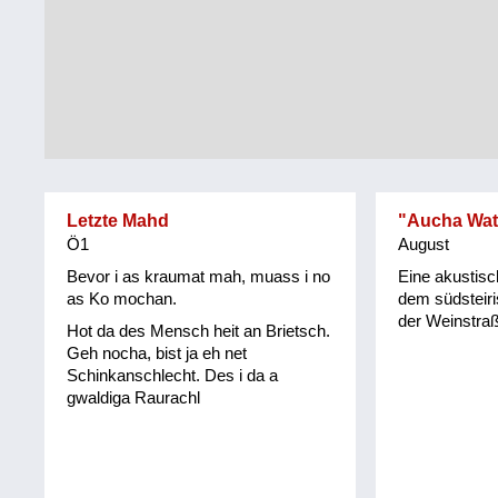
Tirol
Alltag
Vorarlberg
Schmankerln
und
Wien
Kulinarisches
Letzte Mahd
"Aucha Wat
Ö1
August
Bevor i as kraumat mah, muass i no
Eine akustis
as Ko mochan.
dem südsteir
der Weinstraß
Hot da des Mensch heit an Brietsch.
Geh nocha, bist ja eh net
Schinkanschlecht. Des i da a
gwaldiga Raurachl