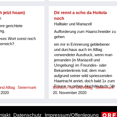
eh jetzt hoam)
Dir rennt a scho da Hoitola
h
noch
Halltaler und Mariazell
re gerichtete
ng.
Aufforderung zum Haarschneider zu
gehen
eses Wort sonst noch
erreich?
ein mir in Erinnerung gebliebener
und durchaus auch im Alltag
verwendeter Ausdruck, wenn man
jemanden (in Mariazell und
Umgebung) im Freundes- oder
Bekanntenkreis traf, dem man
aufgrund seiner wild spriessenden
Haartracht anriet, doch bald 1x zum
Friseur zu gehen. Hochdeutsch: "dir
nd Alltag
Steiermark
Mensch, Tier und Alltag
Steiermark
rennt auch schon der Halltaler nach"
 2020
20. November 2020
(Halltal ist eine nahe Gegend und
auch kl. Ort östlich von Mariazell).
Was dieser Redewendung mit Halltal
und Haare schneiden zu tun hatte,
ntakt
Datenschutz
Impressum/Offenlegung