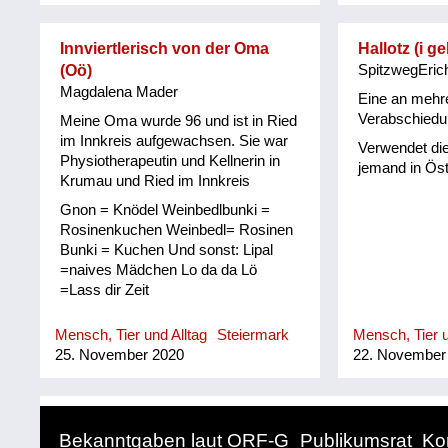
Innviertlerisch von der Oma
Hallotz (i g
(Oö)
SpitzwegEric
Magdalena Mader
Eine an mehre
Verabschiedu
Meine Oma wurde 96 und ist in Ried
im Innkreis aufgewachsen. Sie war
Verwendet di
Physiotherapeutin und Kellnerin in
jemand in Öst
Krumau und Ried im Innkreis
Gnon = Knödel Weinbedlbunki =
Rosinenkuchen Weinbedl= Rosinen
Bunki = Kuchen Und sonst: Lipal
=naives Mädchen Lo da da Lö
=Lass dir Zeit
Mensch, Tier und Alltag
Steiermark
Mensch, Tier u
25. November 2020
22. November
Bekanntgaben laut ORF-G
Publikumsrat
Ko