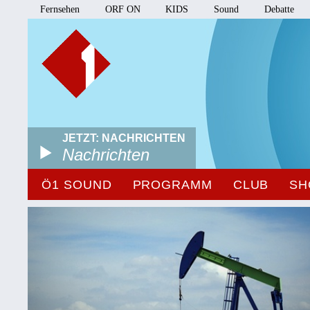
Fernsehen
ORF ON
KIDS
Sound
Debatte
JETZT: NACHRICHTEN
Nachrichten
Ö1 SOUND
PROGRAMM
CLUB
SH