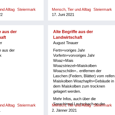
nd Alltag
Steiermark
Mensch, Tier und Alltag
Steiermark
22
17. Juni 2021
e aus der
Alte Begriffe aus der
aft
Landwirtschaft
er
August Tinauer
e aus der
Fertn=voriges Jahr
k
Vorfertn=vorvoriges Jahr
Woaz=Mais
Woazstriezel=Maiskolben
Woazschöln=.. entfernen der
Laschen (Federn, Blätter) vom reifen
Maiskolben Woazhapfn=Gebäude in
dem Maiskolben zum trocknen
gelagert werden.
Mehr Infos, auch über die
Sprachinsel Leutschach an der
nd Alltag
Steiermark
Mensch, Tier und Alltag
Steiermark
Weinstraße bei Karl Oswald
1
2. Jänner 2021
http://dersteirerland.at/die-buecher/