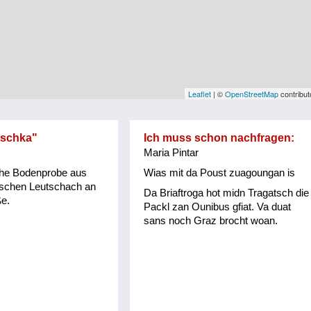
Leaflet
| ©
OpenStreetMap
contribut
schka"
Ich muss schon nachfragen:
Maria Pintar
che Bodenprobe aus
Wias mit da Poust zuagoungan is
ischen Leutschach an
Da Briaftroga hot midn Tragatsch die
e.
Packl zan Ounibus gfiat. Va duat
sans noch Graz brocht woan.