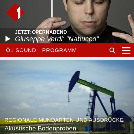
JETZT: OPERNABEND
Giuseppe Verdi: "Nabucco"
Ö1 SOUND
PROGRAMM
REGIONALE MUNDARTEN UND AUSDRÜCKE
Akustische Bodenproben