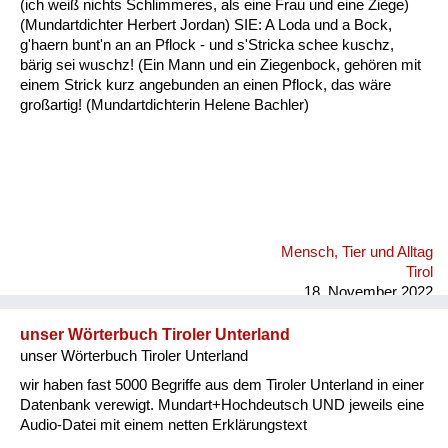
(ich weiß nichts Schlimmeres, als eine Frau und eine Ziege)
Fluchen und Reden
(Mundartdichter Herbert Jordan) SIE: A Loda und a Bock,
g'haern bunt'n an an Pflock - und s'Stricka schee kuschz,
Mensch, Tier und Alltag
bärig sei wuschz! (Ein Mann und ein Ziegenbock, gehören mit
einem Strick kurz angebunden an einen Pflock, das wäre
Schmankerln und
großartig! (Mundartdichterin Helene Bachler)
Kulinarisches
Mensch, Tier und Alltag
Tirol
18. November 2022
unser Wörterbuch Tiroler Unterland
unser Wörterbuch Tiroler Unterland
wir haben fast 5000 Begriffe aus dem Tiroler Unterland in einer
Datenbank verewigt. Mundart+Hochdeutsch UND jeweils eine
Audio-Datei mit einem netten Erklärungstext