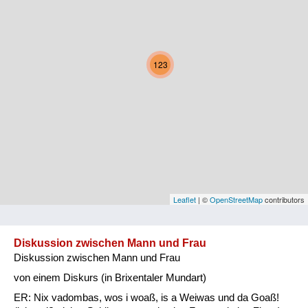
Kärnten
Niederösterreich
123
Oberösterreich
Salzburg
Steiermark
Tirol
Vorarlberg
Leaflet
| ©
OpenStreetMap
contributors
Wien
Diskussion zwischen Mann und Frau
Diskussion zwischen Mann und Frau
Kategorie
von einem Diskurs (in Brixentaler Mundart)
Natur und Landwirtschaft
ER: Nix vadombas, wos i woaß, is a Weiwas und da Goaß!