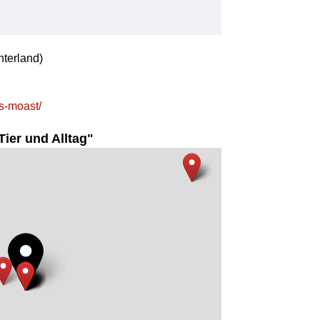
nterland)
os-moast/
ier und Alltag"