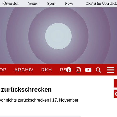
Österreich
Wetter
Sport
News
ORF.at im Überblick
OP
ARCHIV
RKH
RSO
s zurückschrecken
 vor nichts zurückschrecken | 17. November