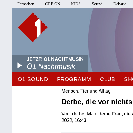
Fernsehen
ORF ON
KIDS
Sound
Debatte
JETZT: Ö1 NACHTMUSIK
Ö1 Nachtmusik
Ö1 SOUND
PROGRAMM
CLUB
SH
Mensch, Tier und Alltag
Derbe, die vor nicht
Von: derber Man, derbe Frau, die
2022, 16:43