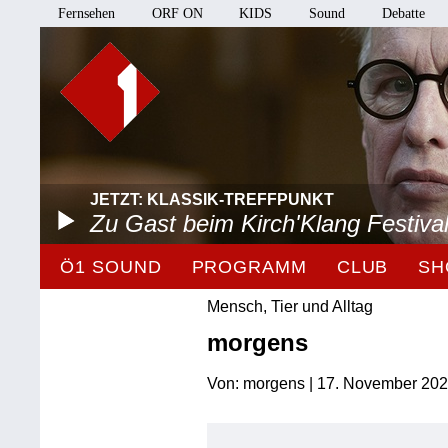
Fernsehen
ORF ON
KIDS
Sound
Debatte
JETZT: KLASSIK-TREFFPUNKT
Zu Gast beim Kirch'Klang Festiva
Ö1 SOUND
PROGRAMM
CLUB
SH
Mensch, Tier und Alltag
morgens
Von: morgens | 17. November 202