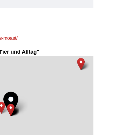
)
os-moast/
ier und Alltag"