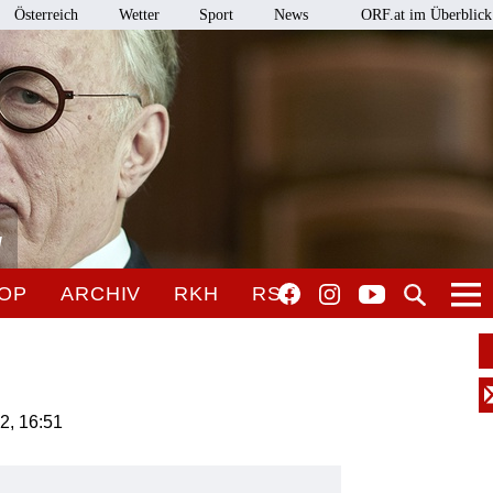
Österreich
Wetter
Sport
News
ORF.at im Überblick
l
OP
ARCHIV
RKH
RSO
2, 16:51