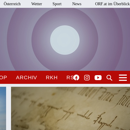
Österreich
Wetter
Sport
News
ORF.at im Überblick
OP
ARCHIV
RKH
RSO