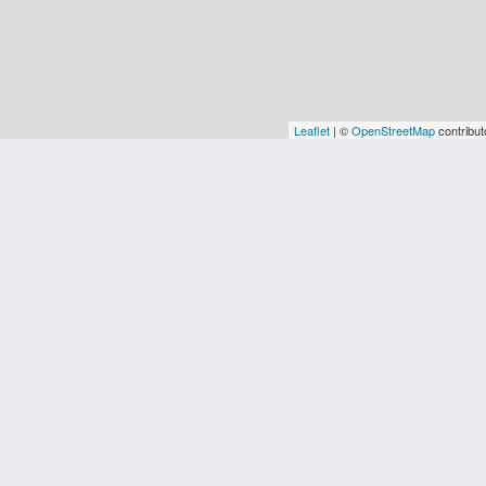
Leaflet
| ©
OpenStreetMap
contribut