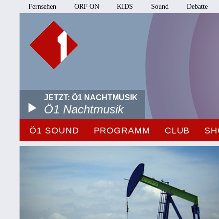
Fernsehen
ORF ON
KIDS
Sound
Debatte
JETZT: Ö1 NACHTMUSIK
Ö1 Nachtmusik
Ö1 SOUND
PROGRAMM
CLUB
SH