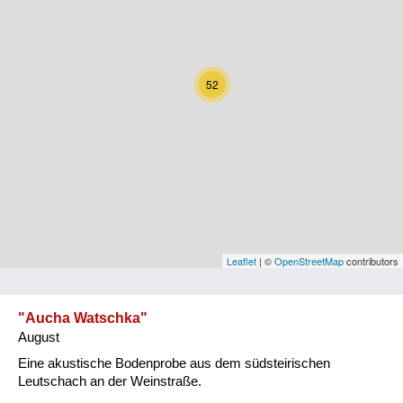
Kärnten
Niederösterreich
52
Oberösterreich
Salzburg
Steiermark
Tirol
Vorarlberg
Leaflet
| ©
OpenStreetMap
contributors
Wien
"Aucha Watschka"
August
Kategorie
Eine akustische Bodenprobe aus dem südsteirischen
Natur und Landwirtschaft
Leutschach an der Weinstraße.