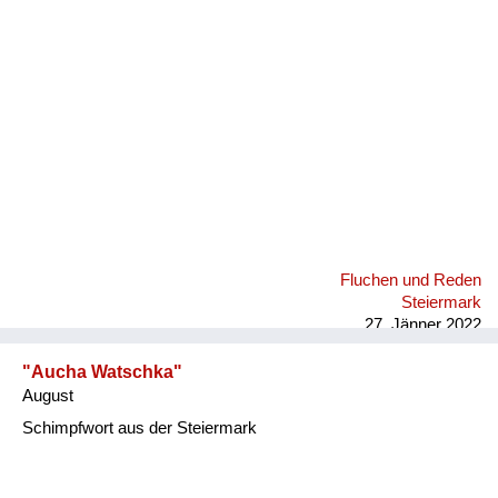
Fluchen und Reden
Mensch, Tier und Alltag
Schmankerln und
Kulinarisches
Fluchen und Reden
Steiermark
27. Jänner 2022
"Aucha Watschka"
August
Schimpfwort aus der Steiermark