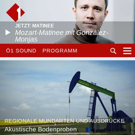
JETZT: MATINEE
Mozart-Matinee mit González-
Monjas
Ö1 SOUND
PROGRAMM
REGIONALE MUNDARTEN UND AUSDRÜCKE
Akustische Bodenproben