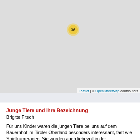
Kärnten
Niederösterreich
36
Oberösterreich
Salzburg
Steiermark
Tirol
Vorarlberg
Leaflet
| ©
OpenStreetMap
contributors
Wien
Junge Tiere und ihre Bezeichnung
Brigitte Fitsch
Kategorie
Für uns Kinder waren die jungen Tiere bei uns auf dem
Natur und Landwirtschaft
Bauernhof im Tiroler Oberland besonders interessant, fast wie
Spielkameraden. Sie wurden auch liebevoll in der