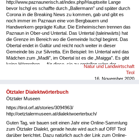
http://www.paznaunerisch.at/index.php/Hauptseite Lange
bevor Ischgl es schaffte durch „Ballermann” und später durch
Corona in die Breaking News zu kommen, gab und gibt es
noch immer im Paznaun eine von Bergbauern und
Handwerkern geprägte Kultur. Die Einheimischen trennen das
Paznaun in Ober-und Untertal. Das Untertal (taleinwärts) hat
die Grenze im Bereich wo die Gemeinde Ischgl beginnt. Das
Obertal endet in Galtür und reicht noch weiter in dieser
Gemeinde bis zur Silvretta. Ein Beispiel: Im Untertal wird das
Mädchen zum „Madli”, im Obertal ist es die „Maigga”. Es gibt
keine Hörproben — für diese, sie zu erstellen wäre der
Natur und Landwirtschaft
Altbürgermeister (und Lehrer) von Kappl Josef Wechner
Tirol
bestens geeignet. Er hat eine sehr klare Aussprach, ist ein
16. November 2020
guter Rhetoriker, kennt alle Ausdrücke und die Kultur bestens.
Auch mein Cousin Georg Juen (Lehrer AD.) von Galtür,
Ötztaler Dialektwörterbuch
aufgewachsen in Kappl, kennt auch sehr gut das Ober-und
Ötztaler Museen
Untertal — (die bäuerlichen und handwerk...
https://tirol.orf.at/stories/3094963/
http://oetztalermuseen.at/dialektwoerterbuch/
Guten Tag, wir bauen seit einen Jahr eine Online-Sammlung
zum Ötztaler Dialekt, gerade heute wird auch auf ORF Tirol
darüber berichtet. Dazu natürlich auch der Link zum Online-