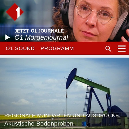
JETZT: Ö1 JOURNALE
Ö1 Morgenjournal
Ö1 SOUND
PROGRAMM
REGIONALE MUNDARTEN UND AUSDRÜCKE
Akustische Bodenproben