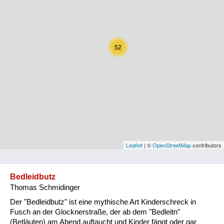
Kärnten
Niederösterreich
52
Oberösterreich
Salzburg
Steiermark
Tirol
Vorarlberg
Leaflet
| ©
OpenStreetMap
contributors
Wien
Bedleidbutz
Thomas Schmidinger
Kategorie
Der "Bedleidbutz" ist eine mythische Art Kinderschreck in
Natur und Landwirtschaft
Fusch an der Glocknerstraße, der ab dem "Bedleitn"
(Betläuten) am Abend auftaucht und Kinder fängt oder gar