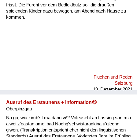
Fluchen und Reden
frisst. Die Furcht vor dem Bedleidbutz soll die draußen
spielenden Kinder dazu bewegen, am Abend nach Hause zu
kommen.
Mensch, Tier und Alltag
Schmankerln und
Kulinarisches
Fluchen und Reden
Salzburg
19. Dezember 2021
Ausruf des Erstaunens + Information😉
Oberpinzgau
Na gu, wia kimb'st ma dann vi!? Vofeascht an Lassing san mia
a'woi z'oastan amoi bad Nochg'schwistaradkina u'glechn
g'wen. (Transkription entspricht eher nicht den linguistischen
Standards) Ausruf des Erstaunens. Vorletztes Jahr im Frühling