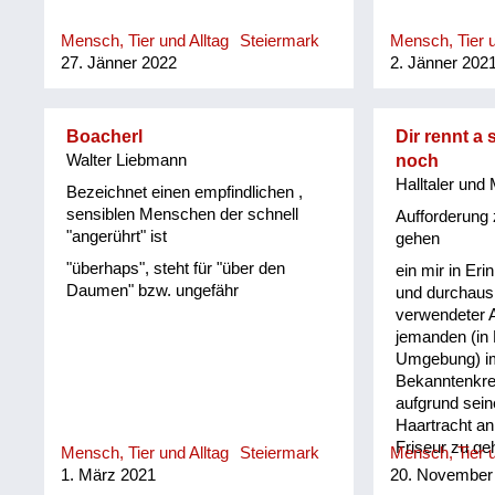
Mensch, Tier und Alltag
Steiermark
Mensch, Tier u
27. Jänner 2022
2. Jänner 202
Boacherl
Dir rennt a 
Walter Liebmann
noch
Halltaler und 
Bezeichnet einen empfindlichen ,
sensiblen Menschen der schnell
Aufforderung
"angerührt" ist
gehen
"überhaps", steht für "über den
ein mir in Er
Daumen" bzw. ungefähr
und durchaus 
verwendeter 
jemanden (in 
Umgebung) im
Bekanntenkre
aufgrund sein
Haartracht an
Friseur zu ge
Mensch, Tier und Alltag
Steiermark
Mensch, Tier u
rennt auch sc
1. März 2021
20. November
(Halltal ist 