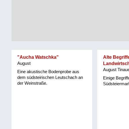
Tirol
Alltag
Vorarlberg
Schmankerln
und
Wien
Kulinarisches
"Aucha Watschka"
Alte Begriff
August
Landwirtsch
August Tinau
Eine akustische Bodenprobe aus
dem südsteirischen Leutschach an
Einige Begriff
der Weinstraße.
Südsteiermar