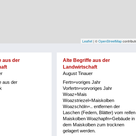
Leaflet
| ©
OpenStreetMap
contribut
e aus der
Alte Begriffe aus der
aft
Landwirtschaft
er
August Tinauer
e aus der
Fertn=voriges Jahr
k
Vorfertn=vorvoriges Jahr
Woaz=Mais
Woazstriezel=Maiskolben
Woazschöln=.. entfernen der
Laschen (Federn, Blätter) vom reifen
Maiskolben Woazhapfn=Gebäude in
dem Maiskolben zum trocknen
gelagert werden.