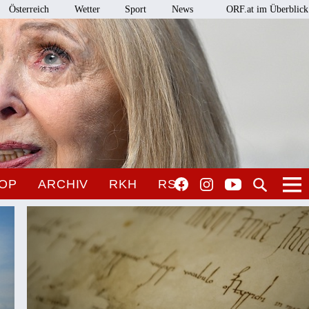
Österreich
Wetter
Sport
News
ORF.at im Überblick
OP
ARCHIV
RKH
RSO