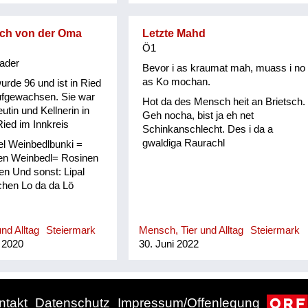
stlich von Mariazell).
edewendung mit Halltal
isch von der Oma
Letzte Mahd
neiden zu tun hatte,
Ö1
nicht bekannt.
ader
Bevor i as kraumat mah, muass i no
as Ko mochan.
rde 96 und ist in Ried
ufgewachsen. Sie war
Hot da des Mensch heit an Brietsch.
utin und Kellnerin in
Geh nocha, bist ja eh net
ied im Innkreis
Schinkanschlecht. Des i da a
gwaldiga Raurachl
l Weinbedlbunki =
en Weinbedl= Rosinen
n Und sonst: Lipal
hen Lo da da Lö
nd Alltag
Steiermark
Mensch, Tier und Alltag
Steiermark
 2020
30. Juni 2022
ntakt
Datenschutz
Impressum/Offenlegung