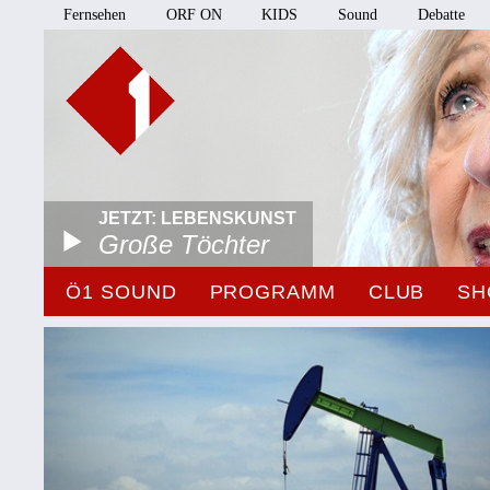
Fernsehen
ORF ON
KIDS
Sound
Debatte
JETZT: LEBENSKUNST
Große Töchter
Ö1 SOUND
PROGRAMM
CLUB
SH