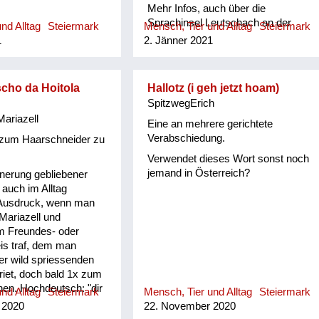
Mehr Infos, auch über die
Sprachinsel Leutschach an der
nd Alltag
Steiermark
Mensch, Tier und Alltag
Steiermark
Weinstraße bei Karl Oswald
1
2. Jänner 2021
http://dersteirerland.at/die-buecher/
scho da Hoitola
Hallotz (i geh jetzt hoam)
SpitzwegErich
Mariazell
Eine an mehrere gerichtete
Verabschiedung.
 zum Haarschneider zu
Verwendet dieses Wort sonst noch
jemand in Österreich?
innerung gebliebener
auch im Alltag
Ausdruck, wenn man
Mariazell und
 Freundes- oder
is traf, dem man
er wild spriessenden
riet, doch bald 1x zum
hen. Hochdeutsch: "dir
nd Alltag
Steiermark
Mensch, Tier und Alltag
Steiermark
hon der Halltaler nach"
 2020
22. November 2020
eine nahe Gegend und