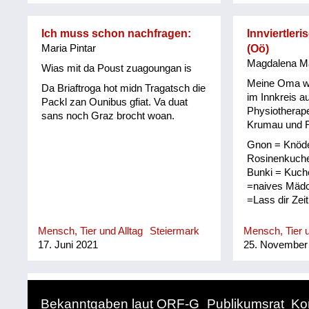
auch kl. Ort ö
Was dieser R
Ich muss schon nachfragen:
Innviertler
und Haare sch
Maria Pintar
(Oö)
ist mir leider 
Magdalena M
Wias mit da Poust zuagoungan is
Meine Oma wu
Da Briaftroga hot midn Tragatsch die
im Innkreis a
Packl zan Ounibus gfiat. Va duat
Physiotherape
sans noch Graz brocht woan.
Krumau und R
Gnon = Knöde
Rosinenkuch
Bunki = Kuche
=naives Mädc
=Lass dir Zeit
Mensch, Tier und Alltag
Steiermark
Mensch, Tier u
17. Juni 2021
25. November
Bekanntgaben laut ORF-G
Publikumsrat
Ko