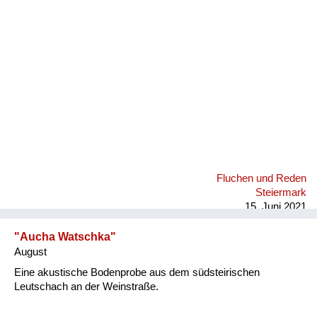
Fluchen und Reden
Mensch, Tier und Alltag
Schmankerln und
Kulinarisches
Fluchen und Reden
Steiermark
15. Juni 2021
"Aucha Watschka"
August
Eine akustische Bodenprobe aus dem südsteirischen
Leutschach an der Weinstraße.