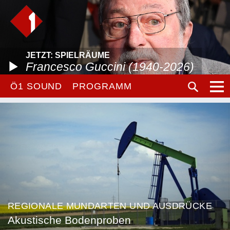
JETZT: SPIELRÄUME
Francesco Guccini (1940-2026)
Ö1 SOUND
PROGRAMM
REGIONALE MUNDARTEN UND AUSDRÜCKE
Akustische Bodenproben