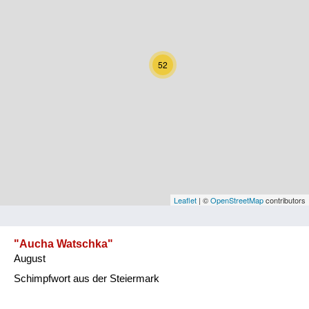
Kärnten
Niederösterreich
52
Oberösterreich
Salzburg
Steiermark
Tirol
Vorarlberg
Leaflet
| ©
OpenStreetMap
contributors
Wien
"Aucha Watschka"
August
Kategorie
Schimpfwort aus der Steiermark
Natur und Landwirtschaft