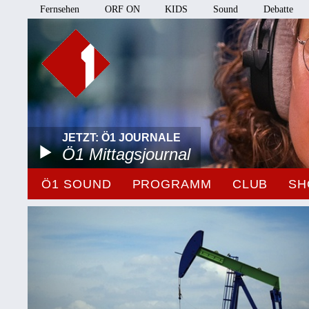
Fernsehen
ORF ON
KIDS
Sound
Debatte
JETZT: Ö1 JOURNALE
Ö1 Mittagsjournal
Ö1 SOUND
PROGRAMM
CLUB
SH