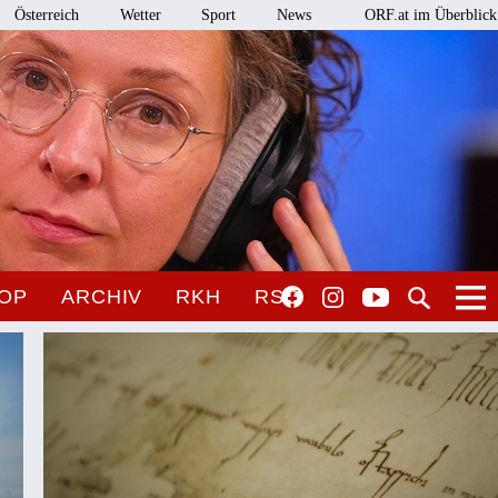
Österreich
Wetter
Sport
News
ORF.at im Überblick
OP
ARCHIV
RKH
RSO