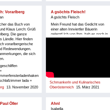
ch: Vorarlberg
A gsöchts Fleisch!
an
A gsöchts Fleisch
icher das Buch von
Mein Freund hat das Gedicht von
und Klaus Lerch: Grüß
einer alten Innviertler Bäuerin
elberg. Die ganze
gelernt! Ich von Ihm, hab es noch in
s Ländle. Hier finden
keinem Mundartbuch entdeckt!
sch vorarlbergerische
Vielleicht wirklich mündlich
nd Redewendungen.
überliefert! Granatz erinnert an die
anmerkungen, die sich
Grenze Innviertel/ Hausruckviertel,
en.
als das Innviertel noch zu Bayern
gehörte!
ngeschliffen
 =
zimmerfensterladenhaken
schlafzimmer lada =
Schmankerln und Kulinarisches
n lälla = Haken dure =
erg
13. November 2020
Oberösterreich
15. März 2021
tocha da bock am
spruch beim Jassen
soviel wie "den Bock
aul Öller
Ahnl
chen", d.h. eine
Isabella
h mit einer