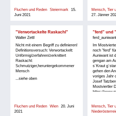
Fluchen und Reden
Steiermark
15.
Mensch, Tier u
Juni 2021
27. Jänner 20
"Verwortackelte Raskachl"
"ferd" und 
Walter Zettl
ferd_auniwan
Nicht mit einem Begriff zu definieren!
Im Mostvierte
Definitionsversuch: Verwortackelt:
noch "ferd" fü
Unförmig/zerfahren/zerknittert
Auniwant ist d
Raskachl:
gengan am Au
Schmutziger,heruntergekommener
s´Kraut g´sta
Mensch
gehen den An
voriges Jahr 
...siehe oben
Josef Tatzber
Mostviertler D
https://www.m
Fluchen und Reden
Wien
20. Juni
Mensch, Tier u
2021
Niederösterrei