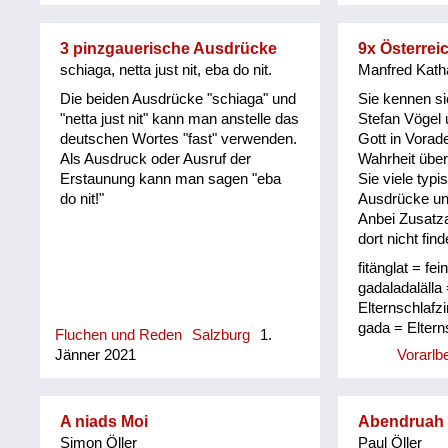
3 pinzgauerische Ausdrücke
9x Österrei
schiaga, netta just nit, eba do nit.
Manfred Kath
Die beiden Ausdrücke "schiaga" und
Sie kennen s
"netta just nit" kann man anstelle das
Stefan Vögel 
deutschen Wortes "fast" verwenden.
Gott in Vorad
Als Ausdruck oder Ausruf der
Wahrheit über
Erstaunung kann man sagen "eba
Sie viele typi
do nit!"
Ausdrücke u
Anbei Zusatz
dort nicht find
fitänglat = fei
gadaladalälla
Elternschlaf
gada = Eltern
Fluchen und Reden
Salzburg
1.
(Fenster)lade
Jänner 2021
Vorarlb
hinüber gsch
seckel = Aus
und bedeutet 
A niads Moi
Abendruah P
am Sack gesto
Simon Öller
Paul Öller
Bockkarte noc