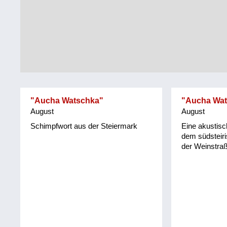
Tirol
Alltag
Vorarlberg
Schmankerln
und
Wien
Kulinarisches
"Aucha Watschka"
"Aucha Wat
August
August
Schimpfwort aus der Steiermark
Eine akustis
dem südsteir
der Weinstraß