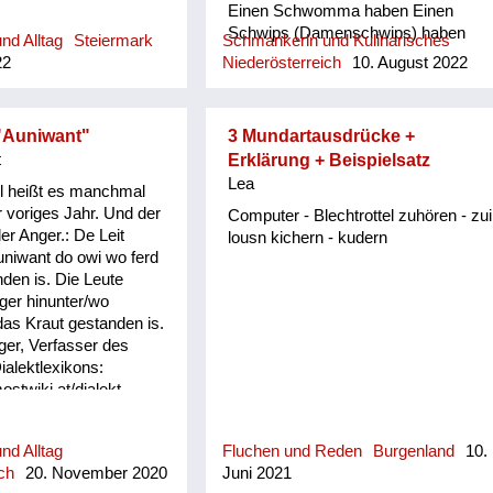
Einen Schwomma haben Einen
Schwips (Damenschwips) haben
nd Alltag
Steiermark
Schmankerln und Kulinarisches
Einen in der Krone haben Einen
22
Niederösterreich
10. August 2022
Tampas haben Einen Surrer haben
Einen Feil haben Einen Schleuderer
haben Einen Schwü haben Einen
"Auniwant"
3 Mundartausdrücke +
sitzen haben Einen picken haben
t
Erklärung + Beispielsatz
Einen hocken haben Sich einen
Lea
angezüchtet haben Angebledert sein
l heißt es manchmal
Eine Fettn, Restfettn haben Fett wie
r voriges Jahr. Und der
Computer - Blechtrottel zuhören - zui
a Häusltschik Tutti completti sein
er Anger.: De Leit
lousn kichern - kudern
(voll) zua sein Bummzua sein
niwant do owi wo ferd
Angesoffen sein Wie ein Radi
nden is. Die Leute
angesoffen Der is angschwaschelt
ger hinunter/wo
Der is randvoll Er ist anbirschtlt Er is
das Kraut gestanden is.
angesäuselt Er is zuagschütt Er is
ger, Verfasser des
ontschechert Der is ja schon gaunz
ialektlexikons:
steif Der is steif (steifer Blick) Fett
ostwiki.at/dialekt
wie ein Radierer Blunzenfett sein
Angefüllt sein abgefüllt sein
angekübelt sein Angestochen sein
nd Alltag
Fluchen und Reden
Burgenland
10.
versumpft...
ch
20. November 2020
Juni 2021