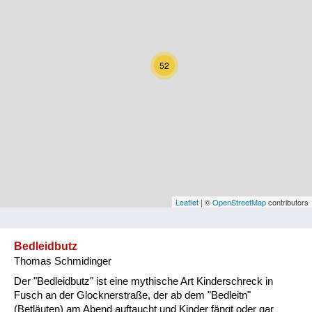
Kärnten
Niederösterreich
52
Oberösterreich
Salzburg
Steiermark
Tirol
Vorarlberg
Leaflet
| ©
OpenStreetMap
contributors
Wien
Bedleidbutz
Thomas Schmidinger
Kategorie
Der "Bedleidbutz" ist eine mythische Art Kinderschreck in
Natur und Landwirtschaft
Fusch an der Glocknerstraße, der ab dem "Bedleitn"
(Betläuten) am Abend auftaucht und Kinder fängt oder gar