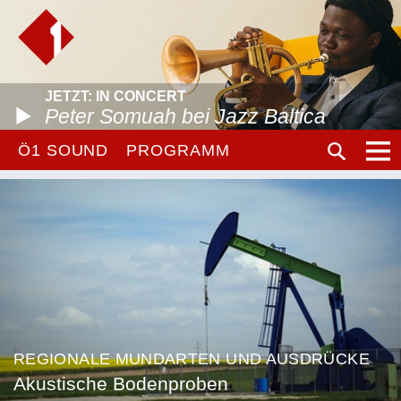
JETZT: IN CONCERT
Peter Somuah bei Jazz Baltica
Ö1 SOUND
PROGRAMM
REGIONALE MUNDARTEN UND AUSDRÜCKE
Akustische Bodenproben