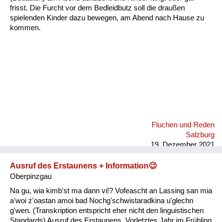
Fluchen und Reden
frisst. Die Furcht vor dem Bedleidbutz soll die draußen
spielenden Kinder dazu bewegen, am Abend nach Hause zu
kommen.
Mensch, Tier und Alltag
Schmankerln und
Kulinarisches
Fluchen und Reden
Salzburg
19. Dezember 2021
Ausruf des Erstaunens + Information😉
Oberpinzgau
Na gu, wia kimb'st ma dann vi!? Vofeascht an Lassing san mia
a'woi z'oastan amoi bad Nochg'schwistaradkina u'glechn
g'wen. (Transkription entspricht eher nicht den linguistischen
Standards) Ausruf des Erstaunens. Vorletztes Jahr im Frühling