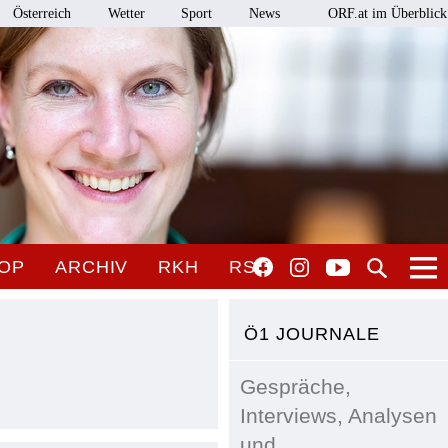
Österreich
Wetter
Sport
News
ORF.at im Überblick
OP
ARCHIV
RKH
RSO
Ö1 JOURNALE
Gespräche,
Interviews, Analysen
und