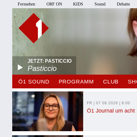
Fernsehen
ORF ON
KIDS
Sound
Debatte
JETZT: PASTICCIO
Pasticcio
Ö1 SOUND
PROGRAMM
CLUB
SH
FR | 07 08 2026 | 8:00
Ö1 Journal um acht