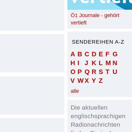
Ö1 Journale - gehört
vertieft
SENDEREIHEN A-Z
A
B
C
D
E
F
G
H
I
J
K
L
M
N
O
P
Q
R
S
T
U
V
W
X
Y
Z
alle
Die aktuellen
englischsprachigen
Radionachrichten