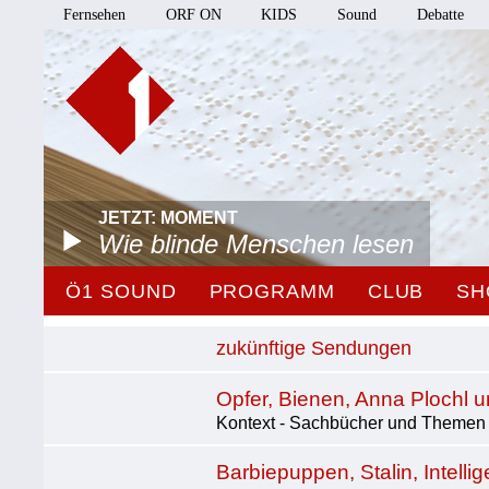
Fernsehen
ORF ON
KIDS
Sound
Debatte
JETZT: MOMENT
Wie blinde Menschen lesen
Ö1 SOUND
PROGRAMM
CLUB
SH
zukünftige Sendungen
Opfer, Bienen, Anna Plochl 
Kontext - Sachbücher und Themen |
Barbiepuppen, Stalin, Intelli