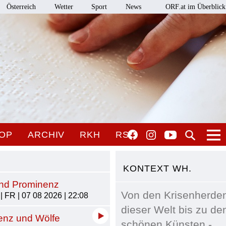
Österreich
Wetter
Sport
News
ORF.at im Überblick
OP
ARCHIV
RKH
RSO
KONTEXT WH.
und Prominenz
Von den Krisenherde
 FR | 07 08 2026 | 22:08
dieser Welt bis zu de
genz und Wölfe
schönen Künsten -