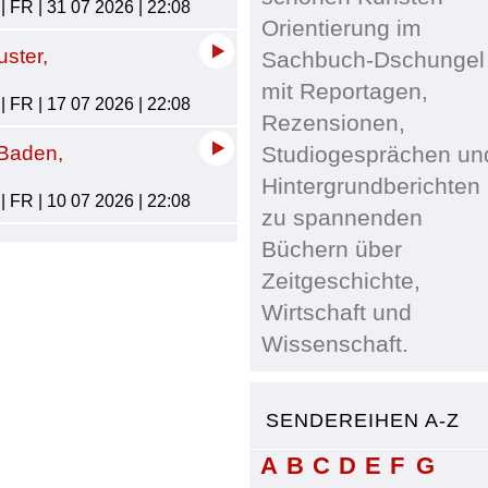
 FR | 31 07 2026 | 22:08
Orientierung im
ster,
Sachbuch-Dschungel
mit Reportagen,
 FR | 17 07 2026 | 22:08
Rezensionen,
 Baden,
Studiogesprächen un
Hintergrundberichten
 FR | 10 07 2026 | 22:08
zu spannenden
Büchern über
Zeitgeschichte,
Wirtschaft und
Wissenschaft.
SENDEREIHEN A-Z
A
B
C
D
E
F
G