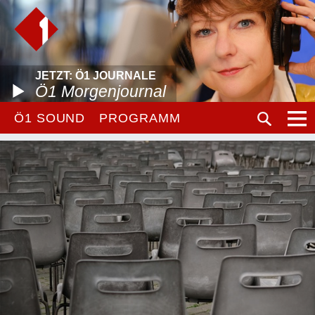
JETZT: Ö1 JOURNALE
Ö1 Morgenjournal
Ö1 SOUND
PROGRAMM