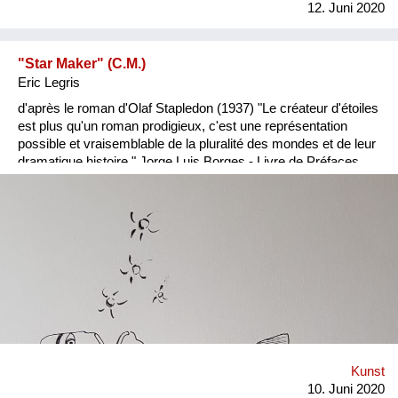
12. Juni 2020
"Star Maker" (C.M.)
Eric Legris
d'après le roman d'Olaf Stapledon (1937) "Le créateur d'étoiles
est plus qu'un roman prodigieux, c'est une représentation
possible et vraisemblable de la pluralité des mondes et de leur
dramatique histoire." Jorge Luis Borges - Livre de Préfaces
Nach dem Roman von Olaf Stapledon (1937) "Star Maker" ist
viel mehr als ein fabelhafter Roman, es ist eine mögliche und
wahrscheinliche glaubhafte Darstellung der Vielzahl der Welten
und ihrer dramatischen Geschichte." Jorge Luis Borges -
Vorworte (Essays) Tusche auf Papier A3 2020 II
Kunst
10. Juni 2020