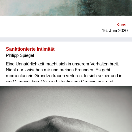
Kunst
16. Juni 2020
Sanktionierte Intimität
Philipp Spiegel
Eine Unnatürlichkeit macht sich in unserem Verhalten breit.
Nicht nur zwischen mir und meinen Freunden. Es geht
momentan ein Grundvertrauen verloren. In sich selber und in
die Mitmenschen. Wir sind alle diesem Organismus und
seinen Konsequenzen ausgeliefert, und müssen uns an so viel
neues Gewöhnen. Sanktionierte Intimität. Illegale
Umarmungen. Die Verunsicherung wird durch das
Maskentragen verstärkt – die Augen alleine sind zwar sehr
Ausdrucksstark, aber die halbe Mimik ist hinter dem
Stofffetzen verborgen. Laute Sprache und lautes Lachen sind
verpöhnt, wenn nicht schon unmöglich gedämpft hinter den
Masken.