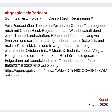
abgespielt.einPodcast
Schrittzähler // Folge 7 mit Carina Riedl, Regisseurin //
//ein Podcast über Theater in Zeiten von Corona // Ich begebe
mich mit Carina Riedl, Regisseurin, auf Wanderschaft durch
weite TheaterLandschaften, Höhen und Tiefen, entlang von
Grenzen und darüberhinaus, geradeaus, auch rückwärts und
mal im Kreis inkl. Um- und Irrwegen, dafür mit stetig
wachsender Ortskenntnis. // Musik & Technik: Tobias Voigt //
Hier gibt es die ersten 7 min zum Reinhören, die gesamte
Folge dann auf soundcloud https://soundcloud.com/user-
658520719-99027612 auf Spotify
https://open.spotify.com/show/4WdwxDl7nH8CCCvOE1k8WM
auf itunes
https://podcasts.apple.com/de/podcast/abgespielt/id1508914392
oder auf Deezer https://www.deezer.com/de/show/1109172
viel Spaß beim Reinhören und ahoi!
Kunst
8. Juni 2020