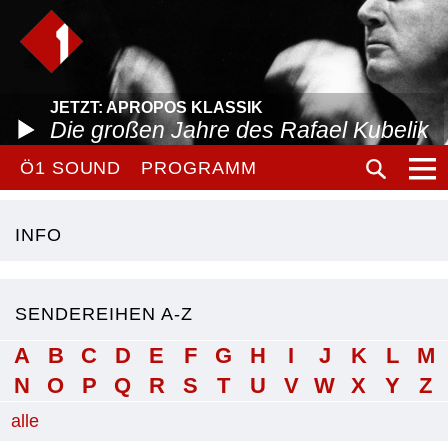
JETZT: APROPOS KLASSIK
Die großen Jahre des Rafael Kubelik
Ö1 SOUND
PROGRAMM
INFO
SENDEREIHEN A-Z
A
B
C
D
E
F
G
H
I
J
K
L
M
N
O
P
Q
R
S
T
U
V
W
X
Y
Z
alle