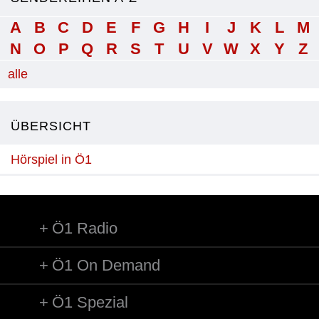
A
B
C
D
E
F
G
H
I
J
K
L
M
N
O
P
Q
R
S
T
U
V
W
X
Y
Z
alle
ÜBERSICHT
Hörspiel in Ö1
Ö1 Radio
Ö1 On Demand
Ö1 Spezial