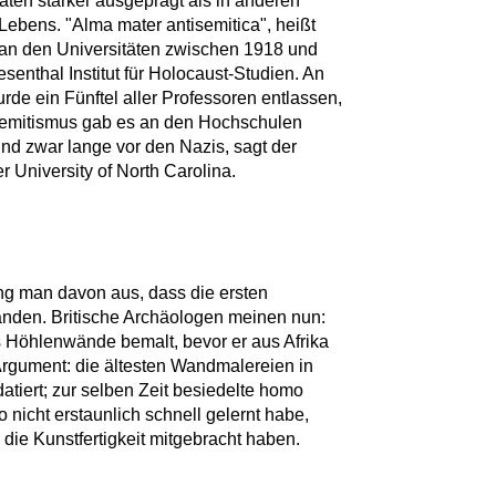
ten stärker ausgeprägt als in anderen
Lebens. "Alma mater antisemitica", heißt
 an den Universitäten zwischen 1918 und
senthal Institut für Holocaust-Studien. An
de ein Fünftel aller Professoren entlassen,
ntisemitismus gab es an den Hochschulen
nd zwar lange vor den Nazis, sagt der
r University of North Carolina.
ng man davon aus, dass die ersten
anden. Britische Archäologen meinen nun:
 Höhlenwände bemalt, bevor er aus Afrika
rgument: die ältesten Wandmalereien in
tiert; zur selben Zeit besiedelte homo
nicht erstaunlich schnell gelernt habe,
ie Kunstfertigkeit mitgebracht haben.