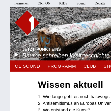
Fernsehen
ORF ON
KIDS
Sound
Debatte
JETZT: PUNKT EINS
Bäume schreiben Weltgeschichte
Ö1 SOUND
PROGRAMM
CLUB
SH
Wissen aktuell
1. Wie lange geht es noch halbwegs
2. Antisemitismus an Europas Univer
3. Wo entstand die Kunst?