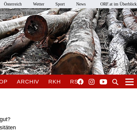
Österreich
Wetter
Sport
News
ORF.at im Überblick
OP
ARCHIV
RKH
RSO
 gut?
sitäten