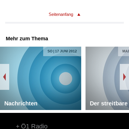
Seitenanfang
Mehr zum Thema
SO | 17 JUNI 2012
MAX
Nachrichten
Der streitbare
Ö1 Radio