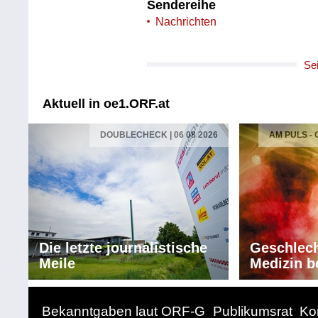
Sendereihe
Nachrichten
Se
Aktuell in oe1.ORF.at
DOUBLECHECK | 06 08 2026
AM PULS -
Die letzte journalistische
Geschlech
Meile
Medizin b
Bekanntgaben laut ORF-G
Publikumsrat
Ko