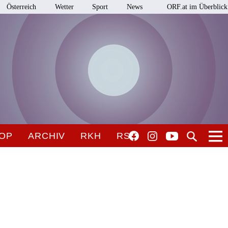
Österreich
Wetter
Sport
News
ORF.at im Überblick
OP
ARCHIV
RKH
RSO